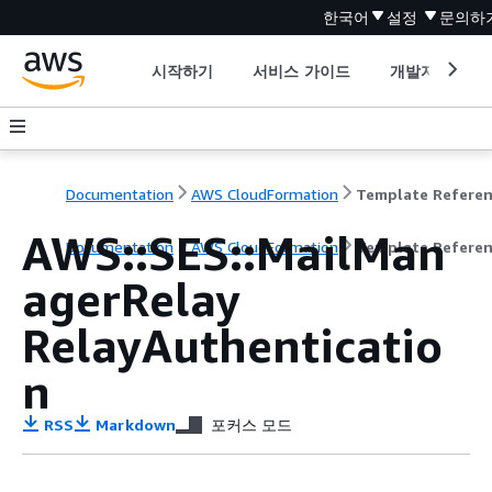
한국어
설정
문의하
시작하기
서비스 가이드
개발자 도구
Documentation
AWS CloudFormation
Template Refere
AWS::SES::MailMan
Documentation
AWS CloudFormation
Template Refere
agerRelay
RelayAuthenticatio
n
RSS
Markdown
포커스 모드