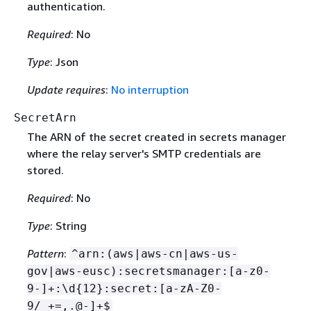
authentication.
Required
: No
Type
: Json
Update requires
:
No interruption
SecretArn
The ARN of the secret created in secrets manager
where the relay server's SMTP credentials are
stored.
Required
: No
Type
: String
Pattern
:
^arn:(aws|aws-cn|aws-us-
gov|aws-eusc):secretsmanager:[a-z0-
9-]+:\d
{
12}:secret:[a-zA-Z0-
9/_+=,.@-]+$