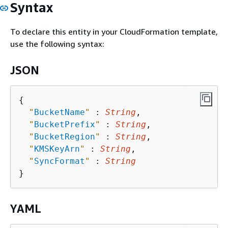
Syntax
To declare this entity in your CloudFormation template,
use the following syntax:
JSON
{
"
BucketName
"
 : 
String
,

"
BucketPrefix
"
 : 
String
,

"
BucketRegion
"
 : 
String
,

"
KMSKeyArn
"
 : 
String
,

"
SyncFormat
"
 : 
String
YAML