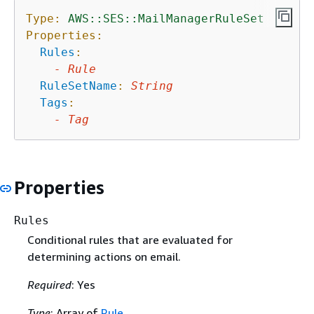
Type:
AWS::SES::MailManagerRuleSet
Properties:
Rules
:
-
Rule
RuleSetName
:
String
Tags
:
-
Tag
Properties
Rules
Conditional rules that are evaluated for
determining actions on email.
Required
: Yes
Type
: Array of
Rule