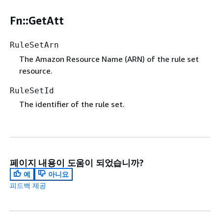
Fn::GetAtt
RuleSetArn
The Amazon Resource Name (ARN) of the rule set
resource.
RuleSetId
The identifier of the rule set.
페이지 내용이 도움이 되었습니까?
예
아니요
피드백 제공