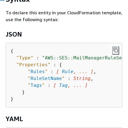
To declare this entity in your CloudFormation template,
use the following syntax:
JSON
{
"Type"
 : 
"AWS::SES::MailManagerRuleSet"
"Properties"
 : 
{
"
Rules
"
 : 
[ 
Rule
, ... ]
,

"
RuleSetName
"
 : 
String
,

"
Tags
"
 : 
[ 
Tag
, ... ]
    }

YAML