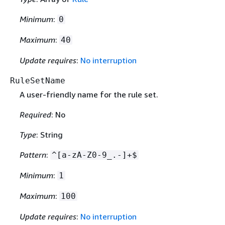
Minimum
:
0
Maximum
:
40
Update requires
:
No interruption
RuleSetName
A user-friendly name for the rule set.
Required
: No
Type
: String
Pattern
:
^[a-zA-Z0-9_.-]+$
Minimum
:
1
Maximum
:
100
Update requires
:
No interruption