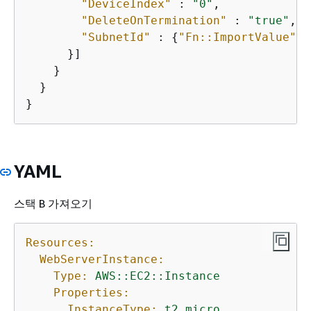
"DeviceIndex"
 : 
"0"
,

"DeleteOnTermination"
 : 
"true"
,

"SubnetId"
 : 
{
"Fn::ImportValue"
 :
      }]

    }

  }

}
YAML
스택 B 가져오기
Resources:
WebServerInstance:
Type:
AWS::EC2::Instance
Properties:
InstanceType:
t2.micro