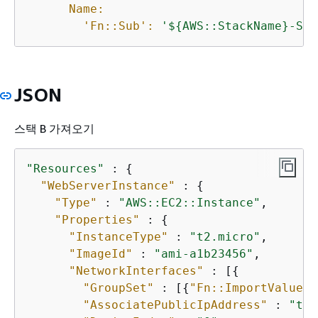
Name:
'Fn::Sub':
'$
{
AWS::StackName}-Sec
JSON
스택 B 가져오기
"Resources"
 : 
{
"WebServerInstance"
 : 
{
"Type"
 : 
"AWS::EC2::Instance"
,

"Properties"
 : 
{
"InstanceType"
 : 
"t2.micro"
,

"ImageId"
 : 
"ami-a1b23456"
,

"NetworkInterfaces"
 : [
{
"GroupSet"
 : [
{
"Fn::ImportValue"
 
"AssociatePublicIpAddress"
 : 
"tru