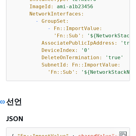
ImageId:
ami-a1b23456
NetworkInterfaces:
-
GroupSet:
-
Fn::ImportValue:
'Fn::Sub':
'$
{
NetworkStackN
AssociatePublicIpAddress:
'true
DeviceIndex:
'0'
DeleteOnTermination:
'true'
SubnetId: Fn::ImportValue:
'Fn::Sub':
'$
{
NetworkStackNam
선언
JSON