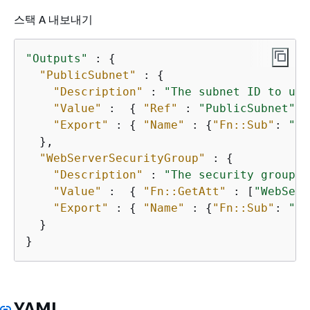
스택 A 내보내기
"Outputs"
 : 
{
"PublicSubnet"
 : 
{
"Description"
 : 
"The subnet ID to use
"Value"
 :  
{
"Ref"
 : 
"PublicSubnet"
 }
"Export"
 : 
{
"Name"
 : 
{
"Fn::Sub"
: 
"$
{
  },

"WebServerSecurityGroup"
 : 
{
"Description"
 : 
"The security group I
"Value"
 :  
{
"Fn::GetAtt"
 : [
"WebServ
"Export"
 : 
{
"Name"
 : 
{
"Fn::Sub"
: 
"$
{
  }

}
YAML