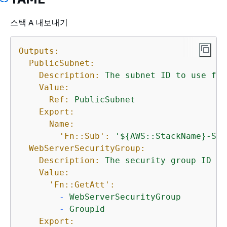
스택 A 내보내기
Outputs:
PublicSubnet:
Description:
The
subnet
ID
to
use
for
Value:
Ref:
PublicSubnet
Export:
Name:
'Fn::Sub':
'$
{
AWS::StackName}-Sub
WebServerSecurityGroup:
Description:
The
security
group
ID
to
Value:
'Fn::GetAtt':
-
WebServerSecurityGroup
-
GroupId
Export: