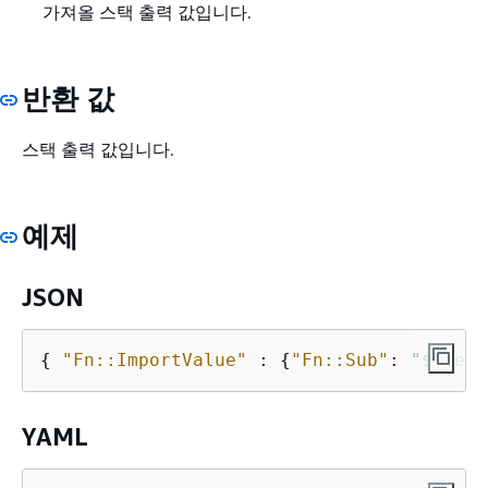
가져올 스택 출력 값입니다.
반환 값
스택 출력 값입니다.
예제
JSON
{
"Fn::ImportValue"
 : 
{
"Fn::Sub"
: 
"$
{
Netw
YAML