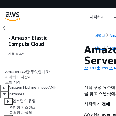
시작하기
설명서
Ama
- Amazon Elastic
Compute Cloud
Amaz
설명서
Ama
사용 설명서
Serv
PDF
RSS
M
Amazon EC2란 무엇인가요?
시작하기 자습서
모범 사례
선택 구성 요소에 
Amazon Machine Image(AMI)
을 찾고 스냅샷에
Instances
인스턴스 유형
시작하기 전에
관리형 인스턴스
중첩된 가상화
AWS Managem