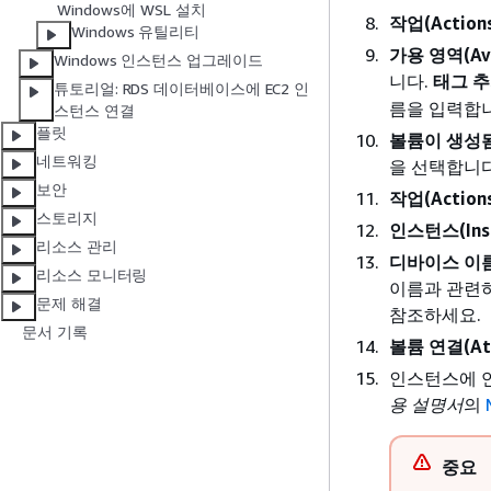
Windows에 WSL 설치
작업(Actions
Windows 유틸리티
가용 영역(Avai
Windows 인스턴스 업그레이드
니다.
태그 추가
튜토리얼: RDS 데이터베이스에 EC2 인
름을 입력합
스턴스 연결
플릿
볼륨이 생성됨(Su
네트워킹
을 선택합니다
보안
작업(Actions
스토리지
인스턴스(Inst
리소스 관리
디바이스 이름(
리소스 모니터링
이름과 관련
문제 해결
참조하세요.
문서 기록
볼륨 연결(Att
인스턴스에 
용 설명서
의
중요