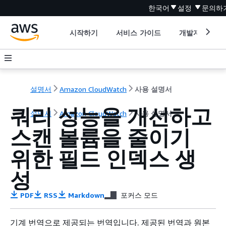
한국어
설정
문의하
시작하기
서비스 가이드
개발자 도구
설명서
Amazon CloudWatch
사용 설명서
쿼리 성능을 개선하고
설명서
Amazon CloudWatch
사용 설명서
스캔 볼륨을 줄이기
위한 필드 인덱스 생
성
PDF
RSS
Markdown
포커스 모드
기계 번역으로 제공되는 번역입니다. 제공된 번역과 원본