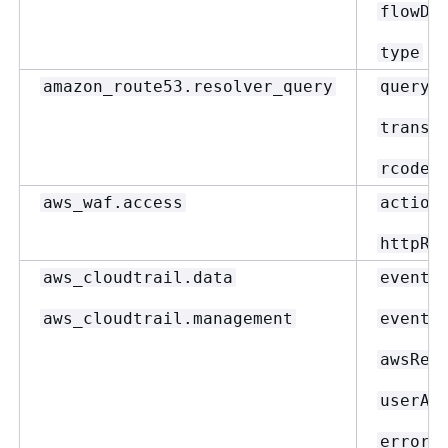
flowDi
type
amazon_route53.resolver_query
query_
transp
rcode
aws_waf.access
action
httpRe
aws_cloudtrail.data
eventS
aws_cloudtrail.management
eventN
awsReg
userAg
errorC