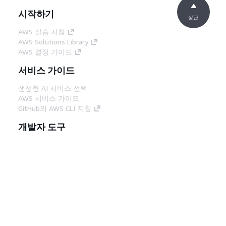
시작하기
상단
AWS 실습 지침
AWS Solutions Library
AWS 결정 가이드
서비스 가이드
생성형 AI 서비스 선택
AWS 서비스 가이드
GitHub의 AWS CLI 지침
개발자 도구
AWS 코드 예시 라이브러리
AWS CLI
AWS Builder 센터
AWS 개발자 도구 블로그
유용한 링크
AWS 문서 MCP 서버 다운로드
AWS Console에 로그인