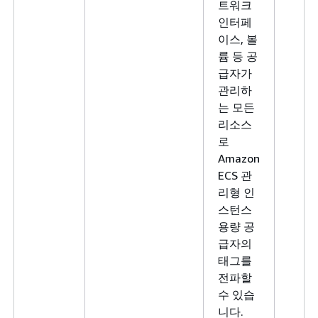
트워크
인터페
이스, 볼
륨 등 공
급자가
관리하
는 모든
리소스
로
Amazon
ECS 관
리형 인
스턴스
용량 공
급자의
태그를
전파할
수 있습
니다.