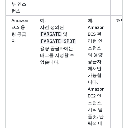
부 인스
턴스
Amazon
예.
예.
해당 
ECS 용
사전 정의된
Amazon
량 공급
및
ECS 관
FARGATE
자
리형 인
FARGATE_SPOT
스턴스
용량 공급자에는
의 용량
태그를 지정할 수
공급자
없습니다.
에서만
가능합
니다.
Amazon
EC2 인
스턴스,
시작 템
플릿, 탄
력적 네