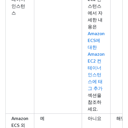
인스턴
스턴스
스
에서 자
세한 내
용은
Amazon
ECS에
대한
Amazon
EC2 컨
테이너
인스턴
스에 태
그 추가
섹션을
참조하
세요.
Amazon
예
아니요
해당 
ECS 외