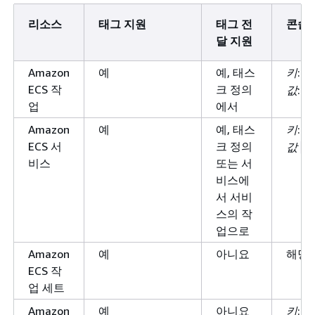
리소스
태그 지원
태그 전
콘솔
달 지원
Amazon
예
예, 태스
키
:
a
ECS 작
크 정의
값
:
c
업
에서
Amazon
예
예, 태스
키
:
e
ECS 서
크 정의
값
a
비스
또는 서
비스에
서 서비
스의 작
업으로
Amazon
예
아니요
해당 
ECS 작
업 세트
Amazon
예
아니요
키
: