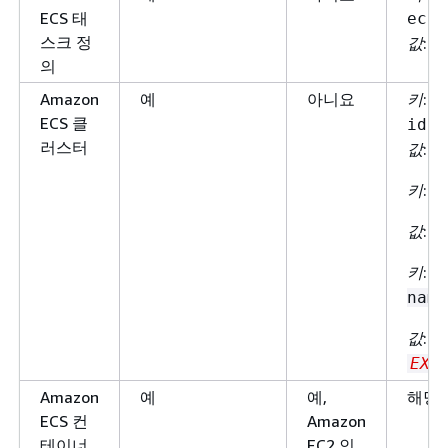
ECS 태
ecs:
스크 정
값
:
e
의
Amazon
예
아니요
키
:
a
ECS 클
id
러스터
값
:
E
키
:
a
값
:
a
키
:
a
name
값
:
E
EXA
Amazon
예
예,
해당 
ECS 컨
Amazon
테이너
EC2 인