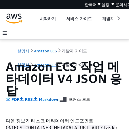
한국어
설정
문의하
시작하기
서비스 가이드
개발자 도구
설명서
Amazon ECS
개발자 가이드
Amazon ECS 작업 메
설명서
Amazon ECS
개발자 가이드
타데이터 V4 JSON 응
답
PDF
RSS
Markdown
포커스 모드
다음 정보가 태스크 메타데이터 엔드포인트
(
)
$
{
ECS_CONTAINER_METADATA_URI_V4}/task