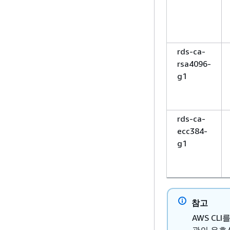
rds-ca-
rsa4096-
g1
rds-ca-
ecc384-
g1
참고
AWS CL