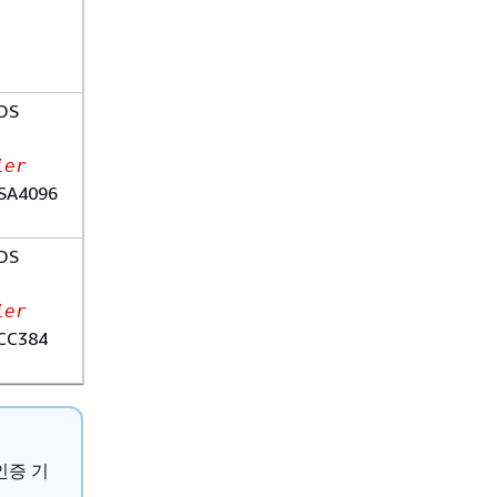
DS
ier
RSA4096
DS
ier
ECC384
인증 기