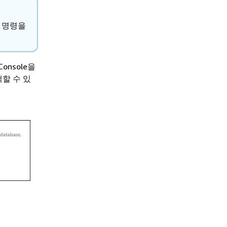
명령을
onsole을
할 수 있