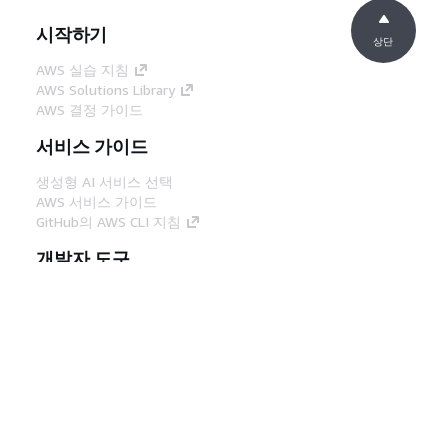
시작하기
상단
AWS 실습 지침
AWS Solutions Library
AWS 결정 가이드
서비스 가이드
생성형 AI 서비스 선택
AWS 서비스 가이드
GitHub의 AWS CLI 지침
개발자 도구
AWS 코드 예시 라이브러리
AWS CLI
AWS Builder 센터
AWS 개발자 도구 블로그
유용한 링크
AWS 문서 MCP 서버 다운로드
AWS Console에 로그인