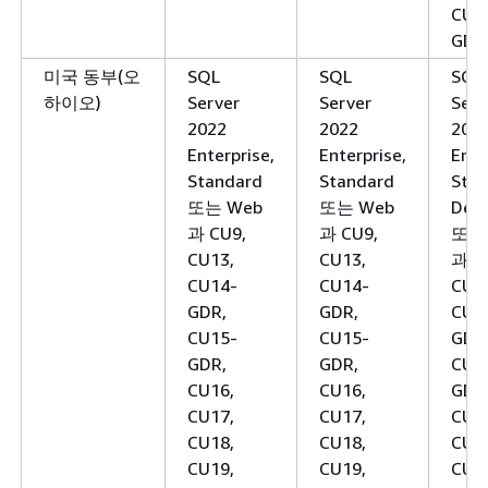
CU3
GDR
미국 동부(오
SQL
SQL
SQL
하이오)
Server
Server
Serv
2022
2022
202
Enterprise,
Enterprise,
Ente
Standard
Standard
Stan
또는 Web
또는 Web
Deve
과 CU9,
과 CU9,
또는
CU13,
CU13,
과 C
CU14-
CU14-
CU1
GDR,
GDR,
CU1
CU15-
CU15-
GDR
GDR,
GDR,
CU1
CU16,
CU16,
GDR
CU17,
CU17,
CU1
CU18,
CU18,
CU1
CU19,
CU19,
CU1