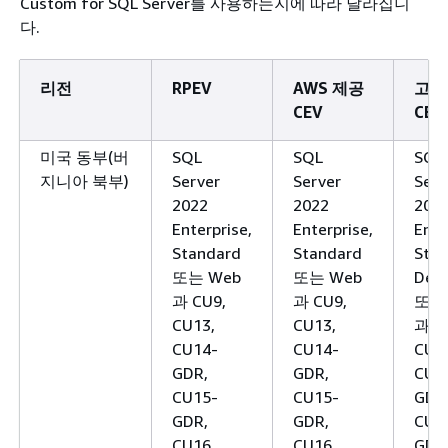
Custom for SQL Server를 사용하는지에 따라 달라집니
다.
리전
RPEV
AWS 제공
고객
CEV
CEV
미국 동부(버
SQL
SQL
SQL
지니아 북부)
Server
Server
Serv
2022
2022
202
Enterprise,
Enterprise,
Ente
Standard
Standard
Stan
또는 Web
또는 Web
Deve
과 CU9,
과 CU9,
또는
CU13,
CU13,
과 C
CU14-
CU14-
CU1
GDR,
GDR,
CU1
CU15-
CU15-
GDR
GDR,
GDR,
CU1
CU16,
CU16,
GDR