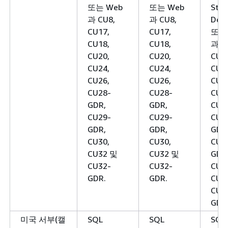
또는 Web
또는 Web
Stan
과 CU8,
과 CU8,
Deve
CU17,
CU17,
또는
CU18,
CU18,
과 C
CU20,
CU20,
CU1
CU24,
CU24,
CU1
CU26,
CU26,
CU2
CU28-
CU28-
CU2
GDR,
GDR,
CU2
CU29-
CU29-
CU2
GDR,
GDR,
GDR
CU30,
CU30,
CU2
CU32 및
CU32 및
GDR
CU32-
CU32-
CU3
GDR.
GDR.
CU3
CU3
GDR
미국 서부(캘
SQL
SQL
SQL