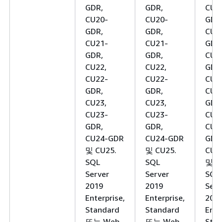
GDR,
GDR,
CU1
CU20-
CU20-
GDR
GDR,
GDR,
CU2
CU21-
CU21-
GDR
GDR,
GDR,
CU2
CU22,
CU22,
GDR
CU22-
CU22-
CU2
GDR,
GDR,
CU2
CU23,
CU23,
GDR
CU23-
CU23-
CU2
GDR,
GDR,
CU2
CU24-GDR
CU24-GDR
GDR
및 CU25.
및 CU25.
CU2
SQL
SQL
및 C
Server
Server
SQL
2019
2019
Serv
Enterprise,
Enterprise,
201
Standard
Standard
Ente
또는 Web
또는 Web
Stan