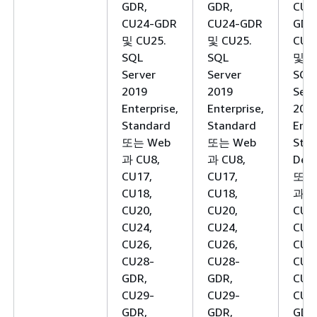
GDR,
GDR,
CU2
CU24-GDR
CU24-GDR
GDR
및 CU25.
및 CU25.
CU2
SQL
SQL
및 C
Server
Server
SQL
2019
2019
Serv
Enterprise,
Enterprise,
201
Standard
Standard
Ente
또는 Web
또는 Web
Stan
과 CU8,
과 CU8,
Deve
CU17,
CU17,
또는
CU18,
CU18,
과 C
CU20,
CU20,
CU1
CU24,
CU24,
CU1
CU26,
CU26,
CU2
CU28-
CU28-
CU2
GDR,
GDR,
CU2
CU29-
CU29-
CU2
GDR,
GDR,
GDR