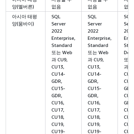
양(멜버른)
없음
없음
없음
아시아 태평
SQL
SQL
SQL
양(뭄바이)
Server
Server
Serv
2022
2022
202
Enterprise,
Enterprise,
Ente
Standard
Standard
Stan
또는 Web
또는 Web
Deve
과 CU9,
과 CU9,
또는
CU13,
CU13,
과 C
CU14-
CU14-
CU1
GDR,
GDR,
CU1
CU15-
CU15-
GDR
GDR,
GDR,
CU1
CU16,
CU16,
GDR
CU17,
CU17,
CU1
CU18,
CU18,
CU1
CU19,
CU19,
CU1
CU19-
CU19-
CU1