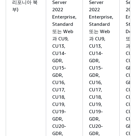
리포니아 북
Server
Server
Serv
부)
2022
2022
202
Enterprise,
Enterprise,
Ente
Standard
Standard
Stan
또는 Web
또는 Web
Deve
과 CU9,
과 CU9,
또는
CU13,
CU13,
과 C
CU14-
CU14-
CU1
GDR,
GDR,
CU1
CU15-
CU15-
GDR
GDR,
GDR,
CU1
CU16,
CU16,
GDR
CU17,
CU17,
CU1
CU18,
CU18,
CU1
CU19,
CU19,
CU1
CU19-
CU19-
CU1
GDR,
GDR,
CU1
CU20-
CU20-
GDR
GDR,
GDR,
CU2