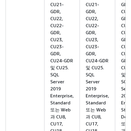
CU21-
CU21-
GDR
GDR,
GDR,
CU2
CU22,
CU22,
GDR
CU22-
CU22-
CU2
GDR,
GDR,
CU2
CU23,
CU23,
GDR
CU23-
CU23-
CU2
GDR,
GDR,
CU2
CU24-GDR
CU24-GDR
GDR
및 CU25.
및 CU25.
CU2
SQL
SQL
및 C
Server
Server
SQL
2019
2019
Serv
Enterprise,
Enterprise,
201
Standard
Standard
Ente
또는 Web
또는 Web
Stan
과 CU8,
과 CU8,
Deve
CU17,
CU17,
또는
CU18,
CU18,
과 C