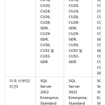
CU20,
CU20,
CU1
CU24,
CU24,
CU1
CU26,
CU26,
CU2
CU28-
CU28-
CU2
GDR,
GDR,
CU2
CU29-
CU29-
CU2
GDR,
GDR,
GDR
CU30,
CU30,
CU2
CU32 및
CU32 및
GDR
CU32-
CU32-
CU3
GDR.
GDR.
CU3
CU3
GDR
미국 서부(오
SQL
SQL
SQL
리건)
Server
Server
Serv
2022
2022
202
Enterprise,
Enterprise,
Ente
Standard
Standard
Stan