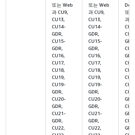
또는 Web
또는 Web
Deve
과 CU9,
과 CU9,
또는
CU13,
CU13,
과 C
CU14-
CU14-
CU1
GDR,
GDR,
CU1
CU15-
CU15-
GDR
GDR,
GDR,
CU1
CU16,
CU16,
GDR
CU17,
CU17,
CU1
CU18,
CU18,
CU1
CU19,
CU19,
CU1
CU19-
CU19-
CU1
GDR,
GDR,
CU1
CU20-
CU20-
GDR
GDR,
GDR,
CU2
CU21-
CU21-
GDR
GDR,
GDR,
CU2
CU22,
CU22,
GDR