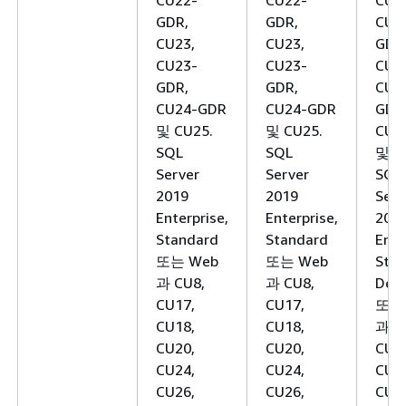
CU22-
CU22-
CU2
GDR,
GDR,
CU2
CU23,
CU23,
GDR
CU23-
CU23-
CU2
GDR,
GDR,
CU2
CU24-GDR
CU24-GDR
GDR
및 CU25.
및 CU25.
CU2
SQL
SQL
및 C
Server
Server
SQL
2019
2019
Serv
Enterprise,
Enterprise,
201
Standard
Standard
Ente
또는 Web
또는 Web
Stan
과 CU8,
과 CU8,
Deve
CU17,
CU17,
또는
CU18,
CU18,
과 C
CU20,
CU20,
CU1
CU24,
CU24,
CU1
CU26,
CU26,
CU2