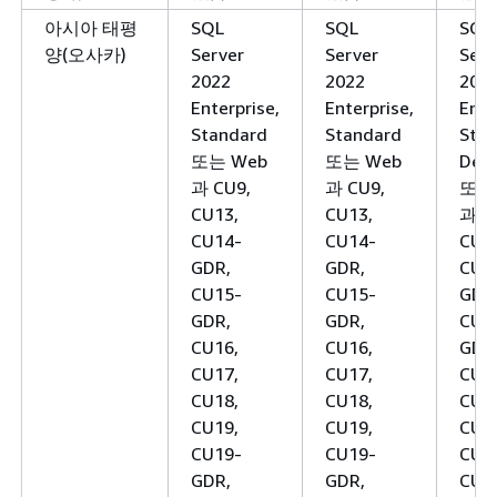
아시아 태평
SQL
SQL
SQL
양(오사카)
Server
Server
Serv
2022
2022
202
Enterprise,
Enterprise,
Ente
Standard
Standard
Stan
또는 Web
또는 Web
Deve
과 CU9,
과 CU9,
또는
CU13,
CU13,
과 C
CU14-
CU14-
CU1
GDR,
GDR,
CU1
CU15-
CU15-
GDR
GDR,
GDR,
CU1
CU16,
CU16,
GDR
CU17,
CU17,
CU1
CU18,
CU18,
CU1
CU19,
CU19,
CU1
CU19-
CU19-
CU1
GDR,
GDR,
CU1