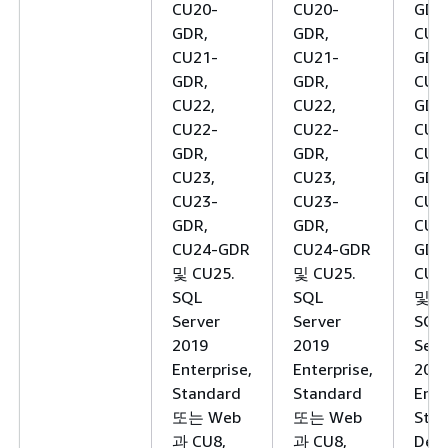
CU20-
CU20-
GDR
GDR,
GDR,
CU2
CU21-
CU21-
GDR
GDR,
GDR,
CU2
CU22,
CU22,
GDR
CU22-
CU22-
CU2
GDR,
GDR,
CU2
CU23,
CU23,
GDR
CU23-
CU23-
CU2
GDR,
GDR,
CU2
CU24-GDR
CU24-GDR
GDR
및 CU25.
및 CU25.
CU2
SQL
SQL
및 C
Server
Server
SQL
2019
2019
Serv
Enterprise,
Enterprise,
201
Standard
Standard
Ente
또는 Web
또는 Web
Stan
과 CU8,
과 CU8,
Deve