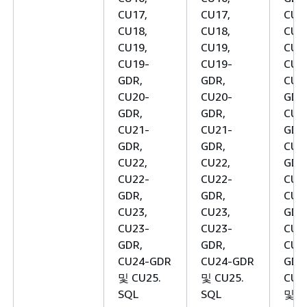
CU17,
CU17,
CU1
CU18,
CU18,
CU1
CU19,
CU19,
CU1
CU19-
CU19-
CU1
GDR,
GDR,
CU1
CU20-
CU20-
GDR
GDR,
GDR,
CU2
CU21-
CU21-
GDR
GDR,
GDR,
CU2
CU22,
CU22,
GDR
CU22-
CU22-
CU2
GDR,
GDR,
CU2
CU23,
CU23,
GDR
CU23-
CU23-
CU2
GDR,
GDR,
CU2
CU24-GDR
CU24-GDR
GDR
및 CU25.
및 CU25.
CU2
SQL
SQL
및 C