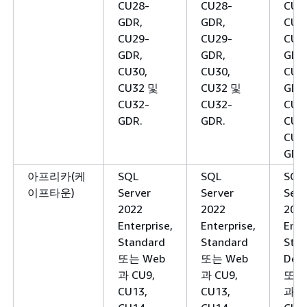
CU28-
CU28-
CU2
GDR,
GDR,
CU2
CU29-
CU29-
CU2
GDR,
GDR,
GDR
CU30,
CU30,
CU2
CU32 및
CU32 및
GDR
CU32-
CU32-
CU3
GDR.
GDR.
CU3
CU3
GDR
아프리카(케
SQL
SQL
SQL
이프타운)
Server
Server
Serv
2022
2022
202
Enterprise,
Enterprise,
Ente
Standard
Standard
Stan
또는 Web
또는 Web
Deve
과 CU9,
과 CU9,
또는
CU13,
CU13,
과 C