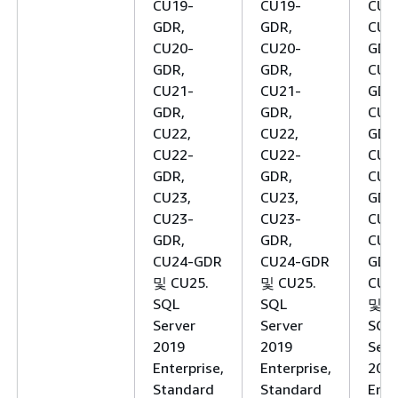
CU19-
CU19-
CU1
GDR,
GDR,
CU1
CU20-
CU20-
GDR
GDR,
GDR,
CU2
CU21-
CU21-
GDR
GDR,
GDR,
CU2
CU22,
CU22,
GDR
CU22-
CU22-
CU2
GDR,
GDR,
CU2
CU23,
CU23,
GDR
CU23-
CU23-
CU2
GDR,
GDR,
CU2
CU24-GDR
CU24-GDR
GDR
및 CU25.
및 CU25.
CU2
SQL
SQL
및 C
Server
Server
SQL
2019
2019
Serv
Enterprise,
Enterprise,
201
Standard
Standard
Ente