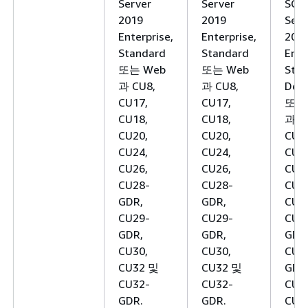
Server
Server
SQL
2019
2019
Serv
Enterprise,
Enterprise,
201
Standard
Standard
Ente
또는 Web
또는 Web
Stan
과 CU8,
과 CU8,
Deve
CU17,
CU17,
또는
CU18,
CU18,
과 C
CU20,
CU20,
CU1
CU24,
CU24,
CU1
CU26,
CU26,
CU2
CU28-
CU28-
CU2
GDR,
GDR,
CU2
CU29-
CU29-
CU2
GDR,
GDR,
GDR
CU30,
CU30,
CU2
CU32 및
CU32 및
GDR
CU32-
CU32-
CU3
GDR.
GDR.
CU3