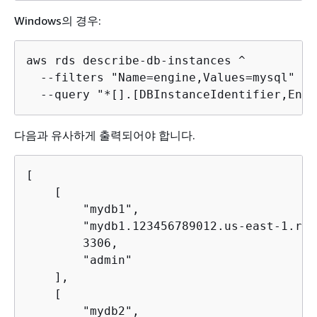
Windows의 경우:
aws rds describe-db-instances ^

  --filters "Name=engine,Values=mysql" ^

  --query "*[].[DBInstanceIdentifier,Endp
다음과 유사하게 출력되어야 합니다.
[

    [

        "mydb1",

        "mydb1.123456789012.us-east-1.rds
        3306,

        "admin"

    ],

    [

        "mydb2",
