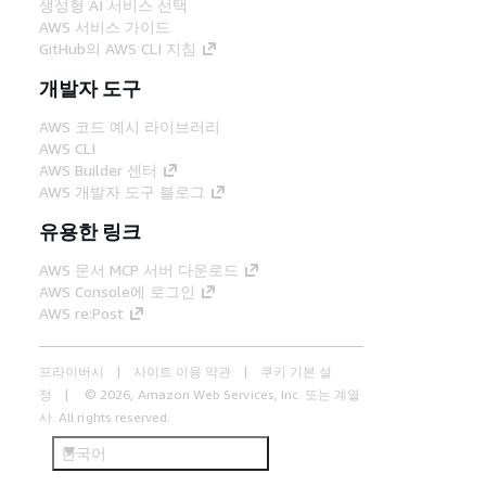
생성형 AI 서비스 선택
AWS 서비스 가이드
GitHub의 AWS CLI 지침
개발자 도구
AWS 코드 예시 라이브러리
AWS CLI
AWS Builder 센터
AWS 개발자 도구 블로그
유용한 링크
AWS 문서 MCP 서버 다운로드
AWS Console에 로그인
AWS re:Post
프라이버시
사이트 이용 약관
쿠키 기본 설
정
© 2026, Amazon Web Services, Inc. 또는 계열
사. All rights reserved.
한국어