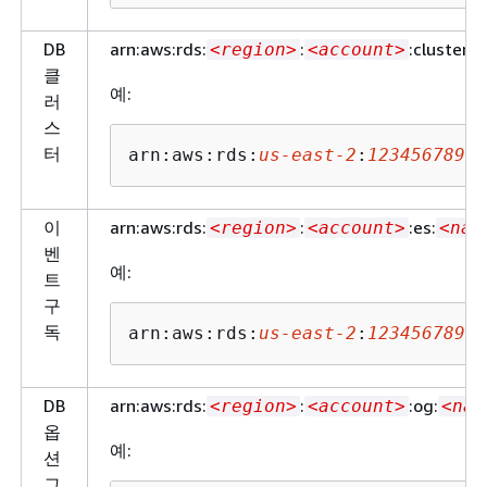
2
rds.ap-northeast-
DB
arn:aws:rds:
:
:cluster:
<region>
<account>
<
2.api.aws
클
아시아 태평
ap-
rds.ap-southeast-
예:
러
양(싱가포르)
southeast-
1.amazonaws.com
스
1
터
arn:aws:rds:
us-east-2
:
12345678901
rds.ap-southeast-
1.api.aws
아시아 태평
ap-
rds.ap-southeast-
이
arn:aws:rds:
:
:es:
<region>
<account>
<nam
양(시드니)
southeast-
2.amazonaws.com
벤
예:
2
트
rds.ap-southeast-
구
2.api.aws
독
arn:aws:rds:
us-east-2
:
12345678901
아시아 태평
ap-east-2
rds.ap-east-
양(타이베이)
2.amazonaws.com
DB
arn:aws:rds:
:
:og:
<region>
<account>
<nam
아시아 태평
ap-
rds.ap-southeast-
옵
양(태국)
southeast-
7.amazonaws.com
예:
션
7
그