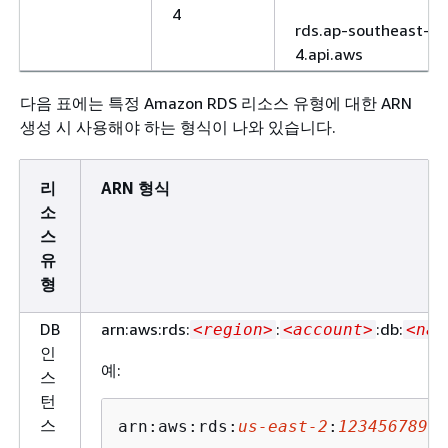
4
rds.ap-southeast-
4.api.aws
아시아 태평
ap-south-
rds.ap-south-
다음 표에는 특정 Amazon RDS 리소스 유형에 대한 ARN
양(뭄바이)
1
1.amazonaws.com
생성 시 사용해야 하는 형식이 나와 있습니다.
rds.ap-south-
1.api.aws
리
ARN 형식
아시아 태평
ap-
rds.ap-southeast-
소
양(뉴질랜드)
southeast-
6.amazonaws.com
스
6
유
형
아시아 태평
ap-
rds.ap-northeast-
양(오사카)
northeast-
3.amazonaws.com
DB
arn:aws:rds:
:
:db:
<region>
<account>
<nam
3
인
rds.ap-northeast-
예:
스
3.api.aws
턴
아시아 태평
ap-
rds.ap-northeast-
스
arn:aws:rds:
us-east-2
:
12345678901
양(서울)
northeast-
2.amazonaws.com