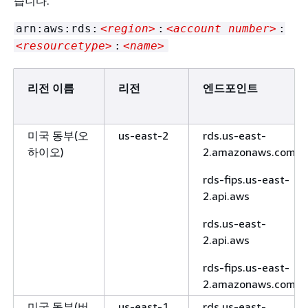
습니다.
arn:aws:rds:
<region>
:
<account number>
:
<resourcetype>
:
<name>
리전 이름
리전
엔드포인트
미국 동부(오
us-east-2
rds.us-east-
하이오)
2.amazonaws.com
rds-fips.us-east-
2.api.aws
rds.us-east-
2.api.aws
rds-fips.us-east-
2.amazonaws.com
미국 동부(버
us-east-1
rds.us-east-