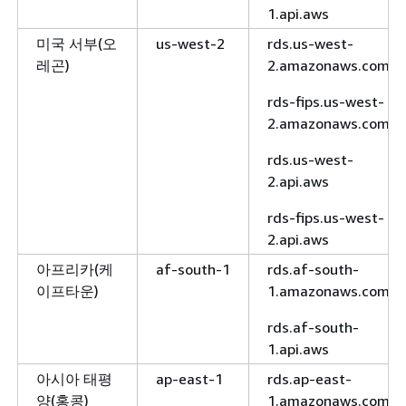
1.api.aws
미국 서부(오
us-west-2
rds.us-west-
레곤)
2.amazonaws.com
rds-fips.us-west-
2.amazonaws.com
rds.us-west-
2.api.aws
rds-fips.us-west-
2.api.aws
아프리카(케
af-south-1
rds.af-south-
이프타운)
1.amazonaws.com
rds.af-south-
1.api.aws
아시아 태평
ap-east-1
rds.ap-east-
양(홍콩)
1.amazonaws.com