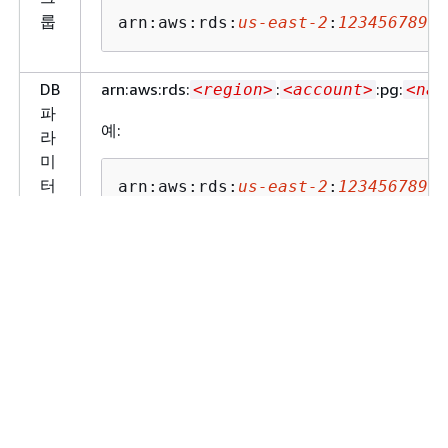
아시아 태평
ap-
rds.ap-northeast-
룹
arn:aws:rds:
us-east-2
:
12345678901
양(도쿄)
northeast-
1.amazonaws.com
1
rds.ap-northeast-
DB
arn:aws:rds:
:
:pg:
<region>
<account>
<nam
1.api.aws
파
예:
캐나다(중부)
ca-
rds.ca-central-
라
central-1
1.amazonaws.com
미
터
arn:aws:rds:
us-east-2
:
12345678901
rds.ca-central-
그
1.api.aws
룹
rds-fips.ca-
DB
arn:aws:rds:
:
:cluster-p
<region>
<account>
central-1.api.aws
클
예:
러
rds-fips.ca-
스
central-
터
arn:aws:rds:
us-east-2
:
12345678901
1.amazonaws.com
파
캐나다 서부
ca-west-1
rds.ca-west-
라
(캘거리)
1.amazonaws.com
미