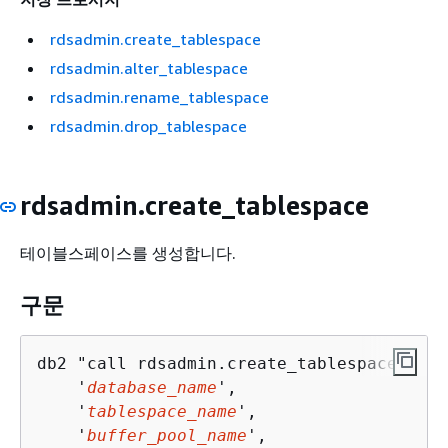
rdsadmin.create_tablespace
rdsadmin.alter_tablespace
rdsadmin.rename_tablespace
rdsadmin.drop_tablespace
rdsadmin.create_tablespace
테이블스페이스를 생성합니다.
구문
db2 "call rdsadmin.create_tablespace(

    '
database_name
', 

    '
tablespace_name
',

    '
buffer_pool_name
', 
