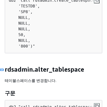
db2 "call rdsadmin.create_tablespace(

    'TESTDB',

    'SP8',

    NULL,

    NULL,

    NULL,

    50,

    NULL,

rdsadmin.alter_tablespace
테이블스페이스를 변경합니다.
구문
db2 "call rdsadmin.alter_tablespace(
