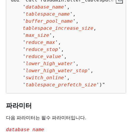
    '
database_name
', 

    '
tablespace_name
', 

    '
buffer_pool_name
', 

tablespace_increase_size
, 

    '
max_size
', 

    '
reduce_max
', 

    '
reduce_stop
', 

    '
reduce_value
', 

    '
lower_high_water
', 

    '
lower_high_water_stop
', 

    '
switch_online
',

    '
tablespace_prefetch_size
')"
파라미터
다음 파라미터는 필수 파라미터입니다.
database_name