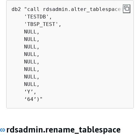
db2 "call rdsadmin.alter_tablespace(

    'TESTDB',

    'TBSP_TEST',

    NULL,

    NULL,

    NULL,

    NULL,

    NULL,

    NULL,

    NULL,

    NULL,

    ‘Y’,

    ‘64’)"
rdsadmin.rename_tablespace