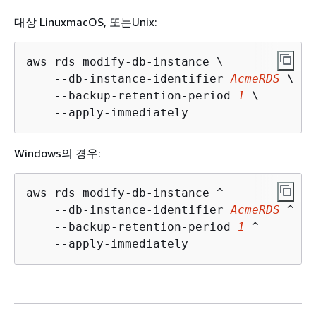
대상 LinuxmacOS, 또는Unix:
aws rds modify-db-instance \

    --db-instance-identifier 
AcmeRDS
 \

    --backup-retention-period 
1
 \

    --apply-immediately 
Windows의 경우:
aws rds modify-db-instance ^

    --db-instance-identifier 
AcmeRDS
 ^

    --backup-retention-period 
1
 ^

    --apply-immediately 