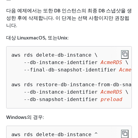
다음 예제에서는 또한 DB 인스턴스의 최종 DB 스냅샷을 생
성한 후에 삭제합니다. 이 단계는 선택 사항이지만 권장됩
니다.
대상 LinuxmacOS, 또는Unix:
aws rds delete-db-instance \

    --db-instance-identifier 
AcmeRDS
 \

    --final-db-snapshot-identifier 
AcmeRD
aws rds restore-db-instance-from-db-snaps
    --db-instance-identifier 
AcmeRDS
 \

    --db-snapshot-identifier 
preload
Windows의 경우:
aws rds delete-db-instance ^
