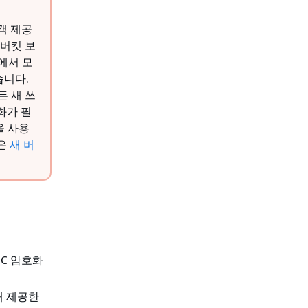
고객 제공
 버킷 보
킷에서 모
습니다.
든 새 쓰
화가 필
을 사용
용은
새 버
-C 암호화
해 제공한