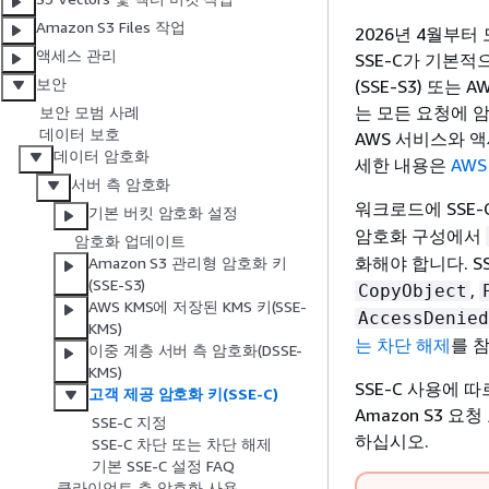
Amazon S3 Files 작업
2026년 4월부터
액세스 관리
SSE-C가 기본적
보안
(SSE-S3) 또는
는 모든 요청에 ​
보안 모범 사례
데이터 보호
AWS 서비스와 액
데이터 암호화
세한 내용은
AWS
서버 측 암호화
워크로드에 SSE
기본 버킷 암호화 설정
암호화 구성에서
암호화 업데이트
화해야 합니다. S
Amazon S3 관리형 암호화 키
(SSE-S3)
,
CopyObject
AWS KMS에 저장된 KMS 키(SSE-
AccessDenied
KMS)
는 차단 해제
를 
이중 계층 서버 측 암호화(DSSE-
KMS)
SSE-C 사용에 
고객 제공 암호화 키(SSE-C)
Amazon S3 
SSE-C 지정
하십시오.
SSE-C 차단 또는 차단 해제
기본 SSE-C 설정 FAQ
클라이언트 측 암호화 사용