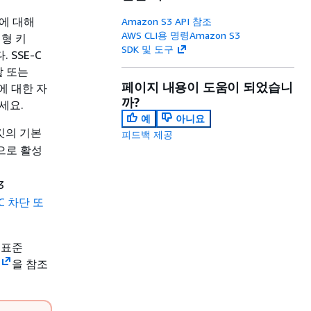
킷에 대해
Amazon S3 API 참조
AWS CLI용 명령Amazon S3
리형 키
SDK 및 도구
 SSE-C
할 또는
페이지 내용이 도움이 되었습니
에 대한 자
까?
세요.
예
아니요
킷의 기본
피드백 제공
으로 활성
3
C 차단 또
 표준
을 참조