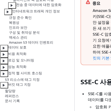
중요
전송 중 데이터에 대한 암호화
Amazon 
인터네트워크 트래픽 개인 정보
키(SSE-
규정 준수 확인
안 설정을 
복원성
인프라 보안
든 새 쓰
구성 및 취약성 분석
SSE-C 
액세스 관리
기 요청에 
Amazon S3 데이터 인벤토리
요한 애플
데이터 보호
하여 SS
비용 최적화
킷의 기본 S
로깅 및 모니터링
성능 최적화
정적 웹 사이트 호스팅
S3 리소스에 태그 지정
SSE-C 사
버킷 태그 지정
할당량
SSE-C를 사
레퍼런스
데이터를 다
문서 기록
암호화 