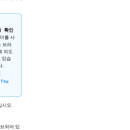
를 확인
헤더를 사
는 브라
에 의도
수 있습
다.
-
은
The
십시오.
아카이브되어 있