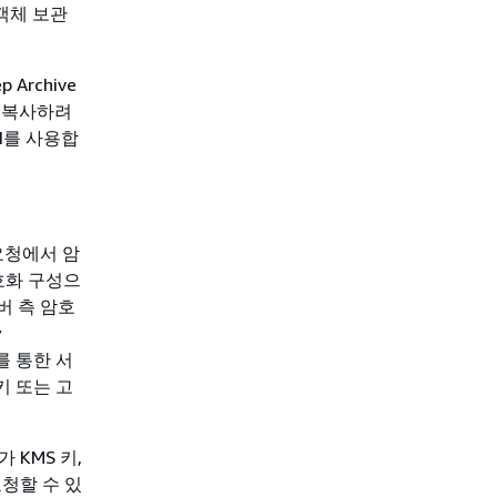
객체 보관
p Archive
 복사하려
 API를 사용합
 요청에서 암
호화 구성으
서버 측 암호
y
)를 통한 서
키 또는 고
 KMS 키,
요청할 수 있