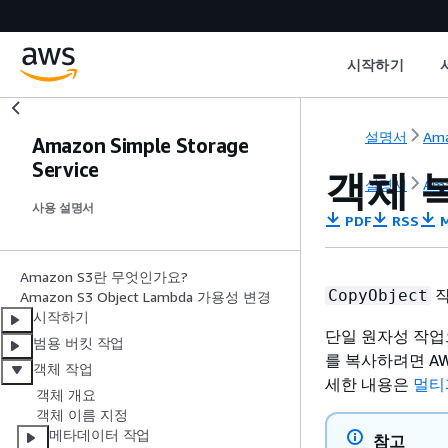
시작하기
설명서
Ama
Amazon Simple Storage
Service
객체 복
설명서
Ama
사용 설명서
PDF
RSS
M
Amazon S3란 무엇인가요?
작
CopyObject
Amazon S3 Object Lambda 가용성 변경
시작하기
단일 원자성 작업으
범용 버킷 작업
를 복사하려면 AW
객체 작업
세한 내용은
멀티
객체 개요
객체 이름 지정
메타데이터 작업
참고