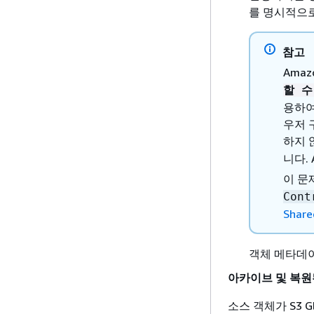
를 명시적으로
참고
Ama
할 수
용하여
우저 
하지 
니다.
이 문
Cont
Share
객체 메타데
아카이브 및 복원
소스 객체가 S3 Glac