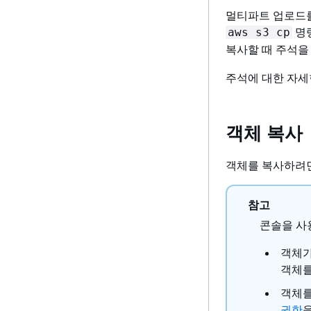
멀티파트 업로드를 
명령
aws s3 cp
복사할 때 주석
주석에 대한 자
객체 복사
객체를 복사하려면
참고
콘솔을 사
객체가
객체
객체를
권한