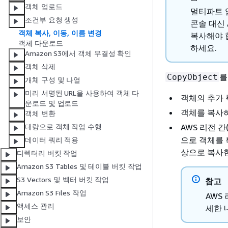
객체 업로드
멀티파트 
조건부 요청 생성
콘솔 대신 
객체 복사, 이동, 이름 변경
복사해야 
객체 다운로드
하세요.
Amazon S3에서 객체 무결성 확인
객체 삭제
를
CopyObject
개체 구성 및 나열
미리 서명된 URL을 사용하여 객체 다
객체의 추가
운로드 및 업로드
객체를 복사하
객체 변환
AWS 리전 간
대량으로 객체 작업 수행
으로 객체를 
데이터 쿼리 적용
상으로 복사한
디렉터리 버킷 작업
Amazon S3 Tables 및 테이블 버킷 작업
S3 Vectors 및 벡터 버킷 작업
참고
Amazon S3 Files 작업
AWS
액세스 관리
세한 
보안