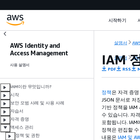
시작하기
설명서
AWS
AWS Identity and
Access Management
IAM 
설명서
AWS
사용 설명서
PDF
RSS
M
IAM이란 무엇입니까?
정책
은 자격 증명
시작
JSON 문서로 저
보안 모범 사례 및 사용 사례
기반 정책을 IAM
자습서
수 있습니다. 자격
자격 증명
포함됩니다. IAM
액세스 관리
정책은 편집할 수 
정책 및 권한
내용은
IAM 및 A