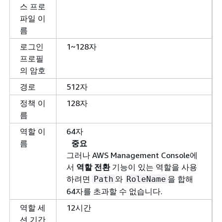
스 프로
파일 이
름
로그인
1~128자
프로필
의 암호
경로
512자
정책 이
128자
름
역할 이
64자
름
중요
그러나 AWS Management Console에
서
역할 전환
기능이 있는 역할을 사용
하려면
와
을 합해
Path
RoleName
64자를 초과할 수 없습니다.
역할 세
12시간
션 기간