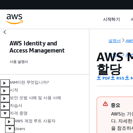
시작하기
설명서
AWS
AWS Identity and
Access Management
AWS 
설명서
AWS
사용 설명서
할당
PDF
RSS
M
IAM이란 무엇입니까?
시작
보안 모범 사례 및 사용 사례
중요
자습서
자격 증명
AWS는 가
다. 자세
AWS 계정 루트 사용자
을 참조하
Users