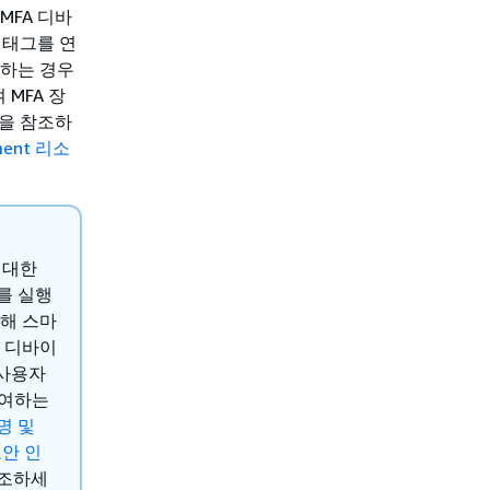
 MFA 디바
 태그를 연
사용하는 경우
 MFA 장
을 참조하
ement 리소
 대한
를 실행
위해 스마
A 디바이
 사용자
부여하는
명 및
보안 인
참조하세