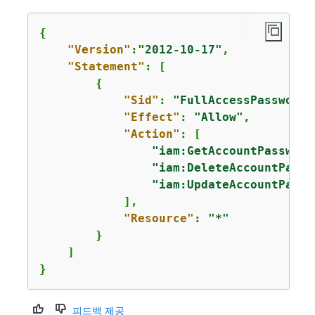
{
"Version"
:
"2012-10-17"
,

"Statement"
: [

{
"Sid"
: 
"FullAccessPasswordP
"Effect"
: 
"Allow"
,

"Action"
: [

"iam:GetAccountPassword
"iam:DeleteAccountPassw
"iam:UpdateAccountPassw
            ],

"Resource"
: 
"*"
        }

    ]

}
피드백 제공