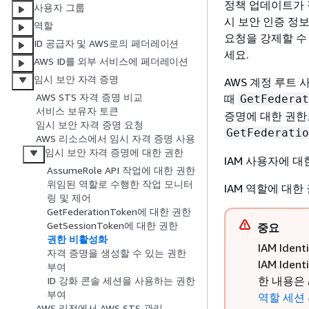
정책 업데이트가 적
사용자 그룹
시 보안 인증 정
역할
요청을 강제할 수
ID 공급자 및 AWS로의 페더레이션
세요.
AWS ID를 외부 서비스에 페더레이션
임시 보안 자격 증명
AWS 계정 루트
AWS STS 자격 증명 비교
때
GetFederat
서비스 보유자 토큰
증명에 대한 권한
임시 보안 자격 증명 요청
GetFederatio
AWS 리소스에서 임시 자격 증명 사용
임시 보안 자격 증명에 대한 권한
IAM 사용자에 
AssumeRole API 작업에 대한 권한
위임된 역할로 수행한 작업 모니터
IAM 역할에 대
링 및 제어
GetFederationToken에 대한 권한
GetSessionToken에 대한 권한
중요
권한 비활성화
IAM Ide
자격 증명을 생성할 수 있는 권한
IAM Id
부여
한 내용은
ID 강화 콘솔 세션을 사용하는 권한
부여
역할 세션
AWS 리전에서 AWS STS 관리