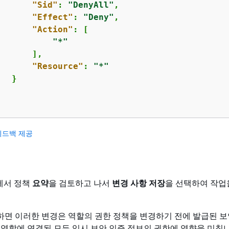
"Sid"
: 
"DenyAll"
,

"Effect"
: 
"Deny"
,

"Action"
: [

"*"
      ],

"Resource"
: 
"*"
  }

피드백 제공
에서 정책
요약
을 검토하고 나서
변경 사항 저장
을 선택하여 작업
면 이러한 변경은 역할의 권한 정책을 변경하기 전에 발급된 보
 역할에 연결된 모든 임시 보안 인증 정보의 권한에 영향을 미칩니