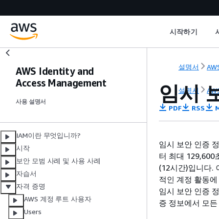
시작하기
설명서
AWS
AWS Identity and
Access Management
임시 
설명서
AWS
사용 설명서
PDF
RSS
M
IAM이란 무엇입니까?
임시 보안 인증 정
시작
터 최대 129,6
보안 모범 사례 및 사용 사례
(12시간)입니다.
자습서
적인 계정 활동에
자격 증명
임시 보안 인증 
AWS 계정 루트 사용자
증 정보에서 모든
Users