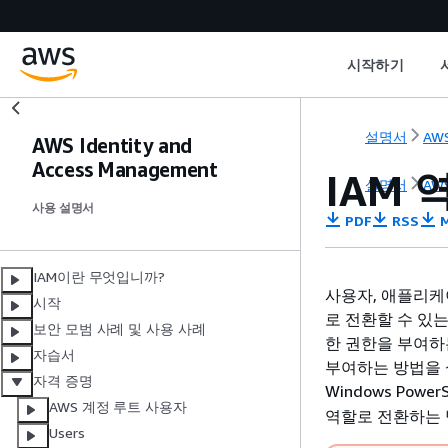
시작하기
설명서
AWS
AWS Identity and
Access Management
IAM 
설명서
AWS
사용 설명서
PDF
RSS
M
IAM이란 무엇입니까?
사용자, 애플리케
시작
로 전환할 수 있
보안 모범 사례 및 사용 사례
한 권한을 부여하
자습서
부여하는 방법을 설명합
자격 증명
Windows PowerS
AWS 계정 루트 사용자
역할로 전환하는 
Users