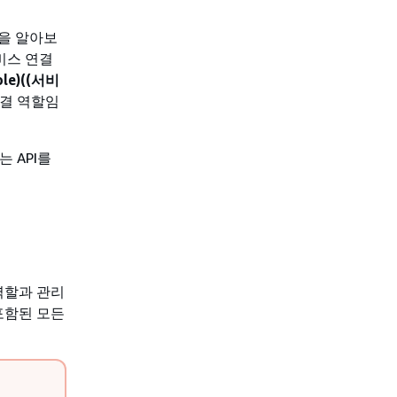
을 알아보
비스 연결
role)((서비
연결 역할임
는 API를
 역할과 관리
포함된 모든