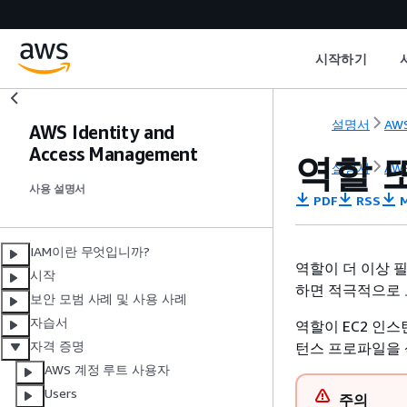
시작하기
설명서
AWS
AWS Identity and
Access Management
역할 
설명서
AWS
사용 설명서
PDF
RSS
M
IAM이란 무엇입니까?
역할이 더 이상 
시작
하면 적극적으로 
보안 모범 사례 및 사용 사례
자습서
역할이 EC2 인
자격 증명
턴스 프로파일을 
AWS 계정 루트 사용자
Users
주의