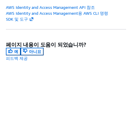
Center는 SAML 2.0을 통한 아
AWS Identity and Access Management API 참조
이덴티티 페더레이션을 지원
AWS Identity and Access Management용 AWS CLI 명령
하므로 AD FS 솔루션과의 통
SDK 및 도구
합이 가능합니다. 사용자는 회
사 보안 인증을 사용하여 IAM
Identity Center 포털에 로그
인할 수 있으므로 IAM
페이지 내용이 도움이 되었습니까?
Identity Center에서 별도의
예
아니요
보안 인증을 유지 관리하는 관
피드백 제공
리 오버헤드를 줄일 수 있습니
다.
세션 태그
를 전달하도록
AD FS를 구성할 수도 있습니
다음 주제:
인증 응답에 대한 SAML 어설션 구성
다. 자세한 내용은
AD FS에서
속성 기반 액세스 제어를 사용
이전 주제:
신뢰 당사자 신뢰 및 클레임 구성
하여 IAM 권한 관리 간소화
를
참조하세요.
miniOrange
AWS용
- miniOrange 웹 사이
트의 이 페이지에서는 기업용
AWS에 대한 보안 액세스 및