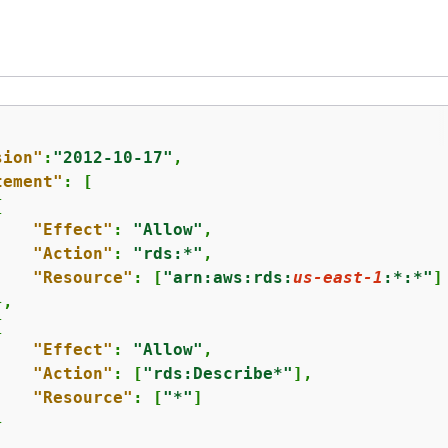
sion"
:
"2012-10-17"
,

tement"
: [

{
"Effect"
: 
"Allow"
,

"Action"
: 
"rds:*"
,

"Resource"
: [
"arn:aws:rds:
us-east-1
:*:*"
]

,

{
"Effect"
: 
"Allow"
,

"Action"
: [
"rds:Describe*"
],

"Resource"
: [
"*"
]


