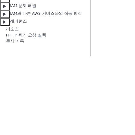
IAM 문제 해결
IAM과 다른 AWS 서비스와의 작동 방식
레퍼런스
리소스
HTTP 쿼리 요청 실행
문서 기록
시작하기
서비스 가이드
AWS 실습 지침
생성형 AI 서비스
AWS Solutions Library
AWS 서비스 가이
AWS 결정 가이드
GitHub의 AWS CL
프라이버시
사이트 이용 약관
쿠키 기본 설정
© 2026, Amazon W