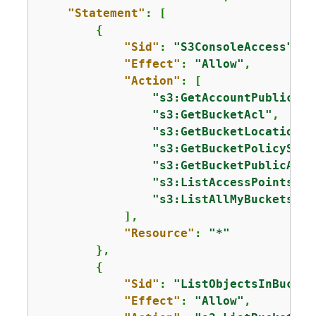
"Statement"
: [

{
"Sid"
: 
"S3ConsoleAccess"
,

"Effect"
: 
"Allow"
,

"Action"
: [

"s3:GetAccountPublicAcc
"s3:GetBucketAcl"
,

"s3:GetBucketLocation"
,

"s3:GetBucketPolicyStat
"s3:GetBucketPublicAcce
"s3:ListAccessPoints"
,

"s3:ListAllMyBuckets"
            ],

"Resource"
: 
"*"
        },

{
"Sid"
: 
"ListObjectsInBucket
"Effect"
: 
"Allow"
,
