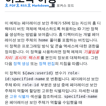
PDF
RSS
Markdown
포커스 모드
이 예제는 페더레이션 보안 주체가 S3에 있는 자신의 홈 디
렉터리 버킷 객체에 액세스하도록 허용하는 ID 기반 정책
을 생성하는 방법을 보여줍니다. 홈 디렉터리는 개별 페더
레이션 보안 주체의
폴더를 포함하는 버킷입니다.
home
이 정책은 프로그래밍 방식 및 콘솔 액세스에 대한 권한을
정의합니다. 이 정책을 사용하려면 정책 예제의
기울임꼴
를 본인의 정보로 대체하세요. 그런
자리 표시자 텍스트
다음
정책 생성
또는
정책 편집
의 지침을 따릅니다.
이 정책의
변수가
$
{
aws:userid}
role-
로 변환됩니다. 페더레이션 보안
id:specified-name
주체 ID의
부분은 생성 중에 페더레이션 보안
role-id
주체의 역할에 할당된 고유한 식별자입니다. 자세한 내용
은
고유 식별자
섹션을 참조하세요.
specified-name
은 페더레이션 보안 주체가 역할을 수임했을 때