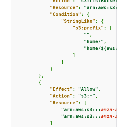
"Action"
: 
"s3:ListBucket"
,

"Resource"
: 
"arn:aws:s3:::
a
"Condition"
: 
{
"StringLike"
: 
{
"s3:prefix"
: [

""
,

"home/"
,

"home/$
{
aws:use
                    ]

                }

            }

        },

{
"Effect"
: 
"Allow"
,

"Action"
: 
"s3:*"
,

"Resource"
: [

"arn:aws:s3:::
amzn-s3-d
"arn:aws:s3:::
amzn-s3-d
            ]
