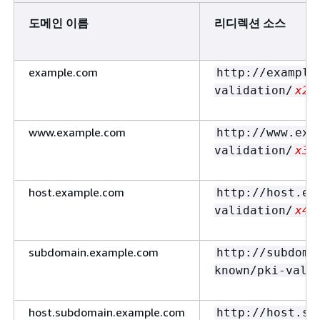
도메인 이름
리디렉션 소스
example.com
http://example
validation/
x2
.
www.example.com
http://www.exa
validation/
x3
.
host.example.com
http://host.ex
validation/
x4
.
subdomain.example.com
http://subdoma
known/pki-vali
host.subdomain.example.com
http://host.su