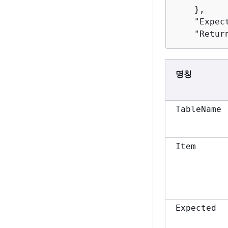
    },

    "Expec
    "Retur
명칭
TableName
Item
Expected