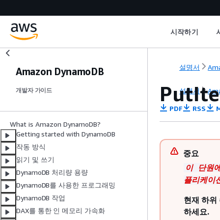
시작하기
설명서
Am
Amazon DynamoDB
PutIt
설명서
Am
개발자 가이드
PDF
RSS
M
What is Amazon DynamoDB?
Getting started with DynamoDB
작동 방식
중요
읽기 및 쓰기
이 단원에
DynamoDB 처리량 용량
플리케이션
DynamoDB를 사용한 프로그래밍
DynamoDB 작업
현재 하위 
DAX를 통한 인 메모리 가속화
하세요.