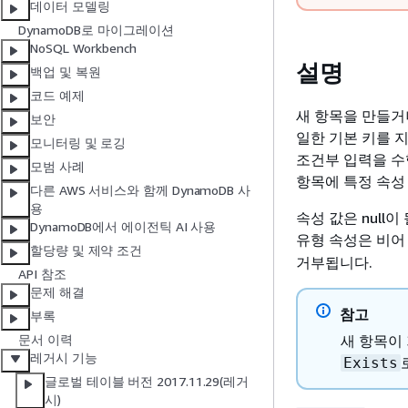
데이터 모델링
DynamoDB로 마이그레이션
NoSQL Workbench
설명
백업 및 복원
코드 예제
새 항목을 만들거
보안
일한 기본 키를 
모니터링 및 로깅
조건부 입력을 수
모범 사례
항목에 특정 속성
다른 AWS 서비스와 함께 DynamoDB 사
용
속성 값은 null
DynamoDB에서 에이전틱 AI 사용
유형 속성은 비어
할당량 및 제약 조건
거부됩니다.
API 참조
문제 해결
참고
부록
새 항목이
문서 이력
레거시 기능
Exists
글로벌 테이블 버전 2017.11.29(레거
시)