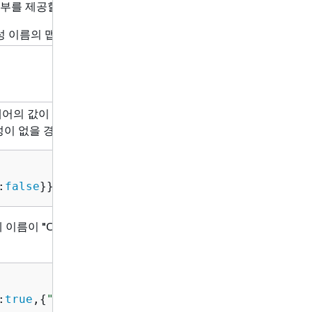
요
부를 제공할 수 있습니다.
성 이름의 맵.
아
니
요
페어의 값이 존재할지 여부를 지정합니다.
아
 속성이 없을 경우 해당 항목을 바꿉니다.
니
요
:
false
}}
름이 "Color"인 속성의 기존 값이 "Yellow"인지
:
true
,
{
"Value"
:
{
"S"
:
"Yellow"
}}}