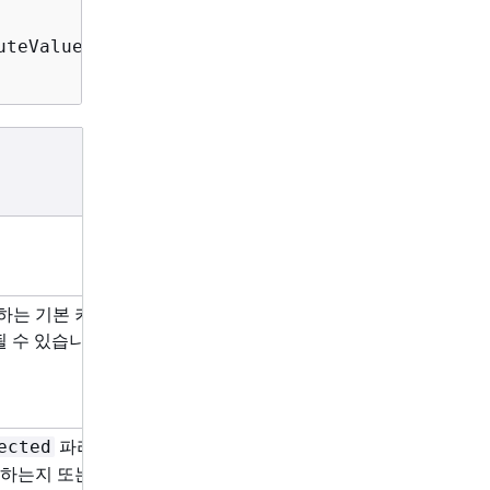
uteValue"}, "Exists":Boolean}},

필
수
예
하는 기본 키 값이 반드시 포함되어야 합니다. 항목
예
될 수 있습니다. 기본 키에 대한 자세한 내용은
프라
파라미터를 사용하면 속성 이름뿐만 아니
아
ected
니
존재하는지 또는 속성 값이 존재하며 이를 변경하기 전