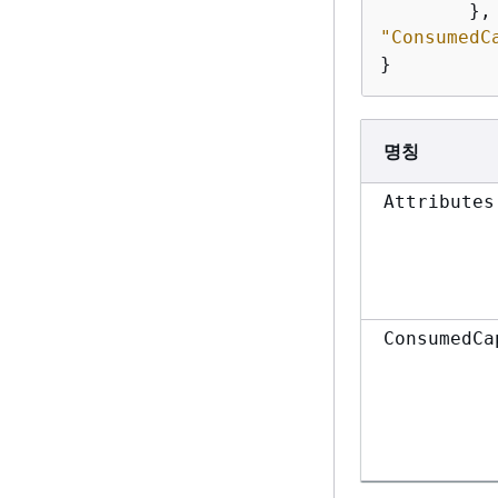
"ConsumedC
}
명칭
Attributes
ConsumedCa