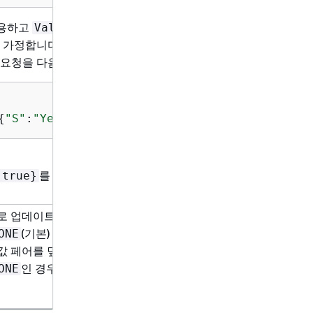
용하고
를 제공하는 경우 DynamoDB는 속성
Value
로 가정합니다. 따라서
가 내재
{
"Exists":true}
요청을 다음과 같이 줄일 수 있습니다.
{
"S"
:
"Yellow"
}}}
를 지정하면 DynamoDB는 오류를 반환합
:true}
 업데이트되기 전에 이를 가져오려면 이 파라미터
아
니
(기본) 또는
입니다.
가 지
ONE
ALL_OLD
ALL_OLD
요
값 페어를 덮어쓴 경우, 이전 항목의 내용이 반환됩
인 경우, 아무 것도 반환되지 않습니다.
ONE