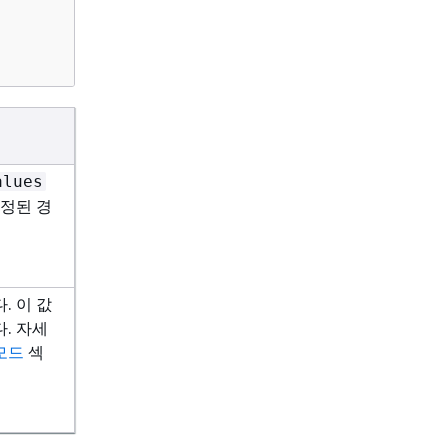
alues
정된 경
. 이 값
. 자세
모드
섹