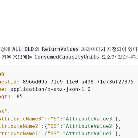
요청에
의
파라미터가 지정되어 있다
ALL_OLD
ReturnValues
을 경우 응답에는
요소만 있습니다
ConsumedCapacityUnits
00
uestId
: 
pe
: 
ngth
: 
85

es"
:

AttributeName3"
:
{
"S"
:
"AttributeValue3"
},

ttributeName2"
:
{
"SS"
:
"AttributeValue2"
},

ttributeName1"
:
{
"SS"
:
"AttributeValue1"
},
