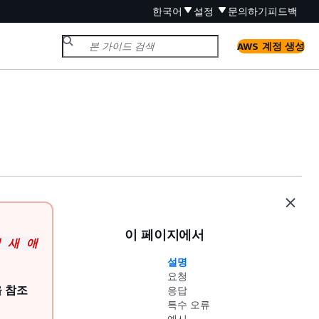
한국어
설정
문의하기
피드백
AWS 계정 생성
이 페이지에서
며 새 애
설명
요청
 참조
응답
특수 오류
예시