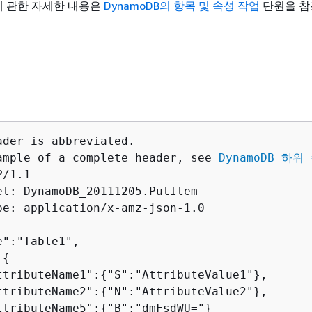
 관한 자세한 내용은
DynamoDB의 항목 및 속성 작업
단원을 참
ader is abbreviated.

ample of a complete header, see 
DynamoDB 하위
/1.1 

et: DynamoDB_20111205.PutItem

pe: application/x-amz-json-1.0

":"Table1",

:
{
ttributeName1":
{
"S":"AttributeValue1"},

ttributeName2":
{
"N":"AttributeValue2"},

ttributeName5":
{
"B":"dmFsdWU="}
