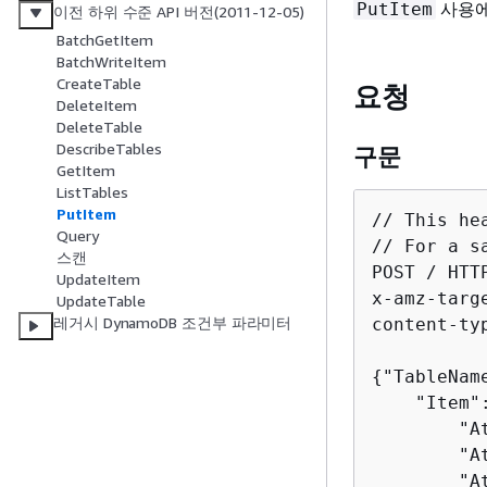
사용에
PutItem
이전 하위 수준 API 버전(2011-12-05)
BatchGetItem
BatchWriteItem
CreateTable
요청
DeleteItem
DeleteTable
DescribeTables
구문
GetItem
ListTables
PutItem
// This he
Query
// For a s
스캔
POST / HTTP
UpdateItem
x-amz-targ
UpdateTable
레거시 DynamoDB 조건부 파라미터
content-ty
{
"TableName
    "Item"
        "A
        "A
        "A