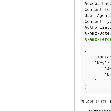
Accept-Enco
Content-Le
User-Agent
Content-Ty
Authorizat
X-Amz-Targ
{
    "TableN
    "Key":
        "A
        "N
    }

}
이 요청에 대해 