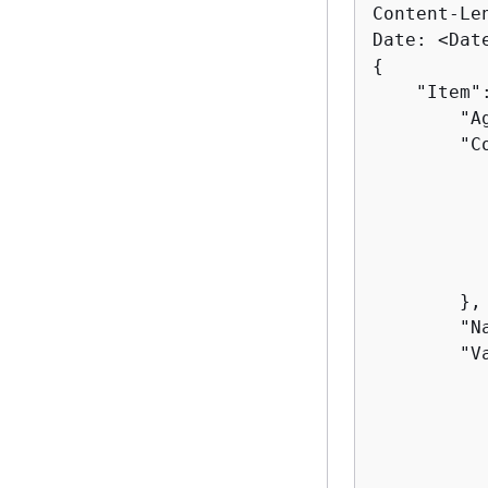
Content-Le
{
    "Item"
        "A
        "C
           
           
        },

        "N
        "V
          
          
           