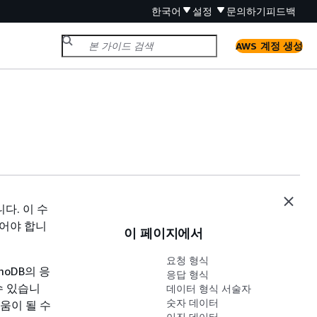
한국어
설정
문의하기
피드백
AWS 계정 생성
다. 이 수
있어야 합니
이 페이지에서
요청 형식
moDB의 응
응답 형식
수 있습니
데이터 형식 서술자
숫자 데이터
도움이 될 수
이진 데이터