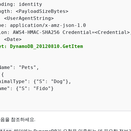
ding: identity

ngth: <PayloadSizeBytes>

: <UserAgentString>

pe: application/x-amz-json-1.0

ion: AWS4-HMAC-SHA256 Credential=<Credential>
et: DynamoDB_20120810.GetItem
ame": "Pets",

 
{
nimalType": 
{
"S": "Dog"},

ame": 
{
"S": "Fido"}

다음을 참조하세요.
헤더에는 DynamoDB가 요청을 인증하는 데 필요한 정보