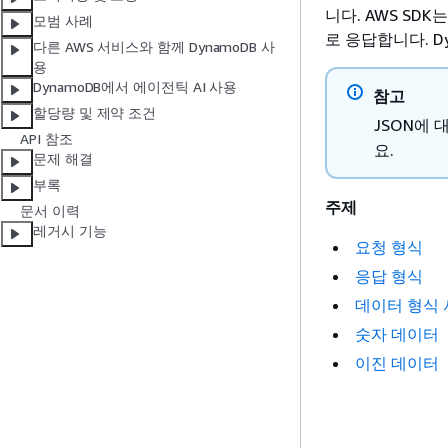
니다. AWS SDK
모범 사례
로 응답합니다. D
다른 AWS 서비스와 함께 DynamoDB 사
용
DynamoDB에서 에이전틱 AI 사용
참고
할당량 및 제약 조건
JSON에
API 참조
요.
문제 해결
부록
주제
문서 이력
레거시 기능
요청 형식
응답 형식
데이터 형식
숫자 데이터
이진 데이터