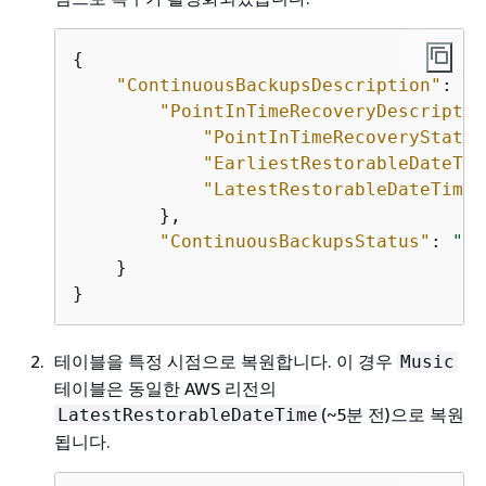
{
"ContinuousBackupsDescription"
: 
{
"PointInTimeRecoveryDescriptio
"PointInTimeRecoveryStatus
"EarliestRestorableDateTim
"LatestRestorableDateTime"
        }, 

"ContinuousBackupsStatus"
: 
"EN
    }

}
테이블을 특정 시점으로 복원합니다. 이 경우
Music
테이블은 동일한 AWS 리전의
(~5분 전)으로 복원
LatestRestorableDateTime
됩니다.