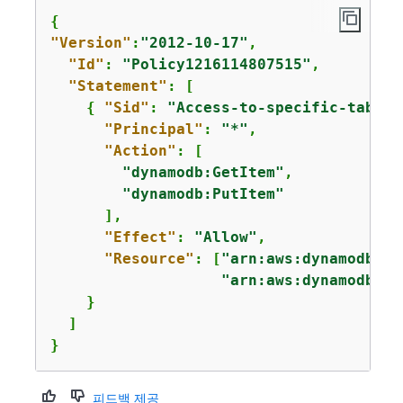
{
"Version"
:
"2012-10-17"
,

"Id"
: 
"Policy1216114807515"
,

"Statement"
: [

{
"Sid"
: 
"Access-to-specific-table-
"Principal"
: 
"*"
,

"Action"
: [

"dynamodb:GetItem"
,

"dynamodb:PutItem"
      ],

"Effect"
: 
"Allow"
,

"Resource"
: [
"arn:aws:dynamodb:
us
"arn:aws:dynamodb:
us
    }

  ]

}
피드백 제공