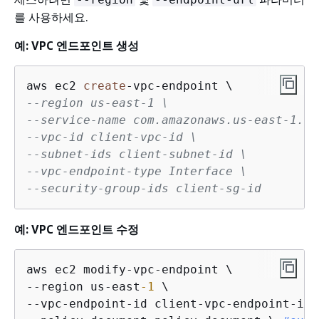
를 사용하세요.
예: VPC 엔드포인트 생성
aws ec2 
create
-
vpc
-
--region us-east-1 \
--service-name com.amazonaws.us-east-1.dy
--vpc-id client-vpc-id \
--subnet-ids client-subnet-id \
--vpc-endpoint-type Interface \
--security-group-ids client-sg-id
예: VPC 엔드포인트 수정
aws ec2 modify-vpc-endpoint \

--region us-east
-1
 \

--vpc-endpoint-id client-vpc-endpoint-id \