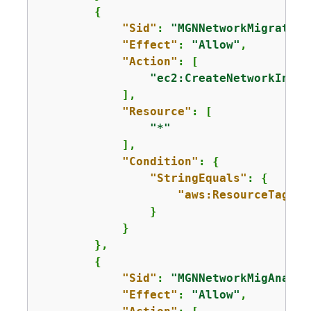
{
"Sid"
: 
"MGNNetworkMigration
"Effect"
: 
"Allow"
,

"Action"
: [

"ec2:CreateNetworkInsig
            ],

"Resource"
: [

"*"
            ],

"Condition"
: 
{
"StringEquals"
: 
{
"aws:ResourceTag/Cr
                }

            }

        },

{
"Sid"
: 
"MGNNetworkMigAnalyz
"Effect"
: 
"Allow"
,
