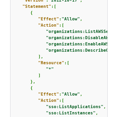
"Version"
:
"2012-10-17"
,

"Statement"
:[

{
"Effect"
:
"Allow"
,

"Action"
:[

"organizations:ListAWSServi
"organizations:DisableAWSSe
"organizations:EnableAWSSer
"organizations:DescribeOrga
         ],

"Resource"
:[

"*"
         ]

      },

{
"Effect"
:
"Allow"
,

"Action"
:[

"sso:ListApplications"
,

"sso:ListInstances"
,
