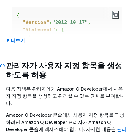
"sso:PutApplicationGrant"
,

"sso:PutApplicationAssignmentCo
{
"sso:ListApplications"
,

"Version"
:
"2012-10-17"
,

"sso:GetSharedSsoConfiguration"
"Statement"
: [

"sso:DescribeInstance"
,

{
더보기
"sso:PutApplicationAccessScope"
"Effect"
: 
"Allow"
,

"sso:DescribeApplication"
,

"Action"
: [

"sso:DeleteApplication"
,

"sso-directory:SearchUsers"
,

"sso:CreateApplicationAssignmen
관리자가 사용자 지정 항목을 생성
"sso-directory:SearchGroups"
,

"sso:DeleteApplicationAssignmen
"sso-directory:GetUserPoolInfo"
하도록 허용
"sso:UpdateApplication"
,

"sso-directory:DescribeDirector
"sso:DescribeRegisteredRegions"
"sso-directory:ListMembersInGro
다음 정책은 관리자에게 Amazon Q Developer에서 사용
"sso:GetSSOStatus"
      ],

자 지정 항목을 생성하고 관리할 수 있는 권한을 부여합니
      ],

"Resource"
: [

다.
"Resource"
: [

"*"
"*"
Amazon Q Developer 콘솔에서 사용자 지정 항목을 구성
      ]

      ]

하려면 Amazon Q Developer 관리자가 Amazon Q
    },

    },

Developer 콘솔에 액세스해야 합니다. 자세한 내용은
관리
{