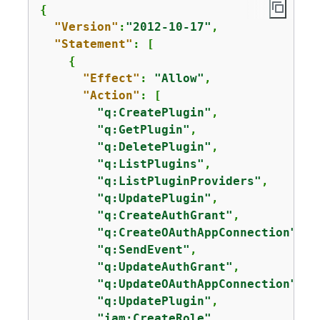
{
"cloudwatch:ListMetrics"
"Version"
:
"2012-10-17"
,

      ],

"Statement"
: [

"Resource"
: [

{
"*"
"Effect"
: 
"Allow"
,

      ]

"Action"
: [

    }

"q:CreatePlugin"
,

  ]

"q:GetPlugin"
,

}
"q:DeletePlugin"
,

"q:ListPlugins"
,

피드백 제공
"q:ListPluginProviders"
,

"q:UpdatePlugin"
,

"q:CreateAuthGrant"
,

"q:CreateOAuthAppConnection"
,

"q:SendEvent"
,

"q:UpdateAuthGrant"
,

"q:UpdateOAuthAppConnection"
,

"q:UpdatePlugin"
,

"iam:CreateRole"
,
