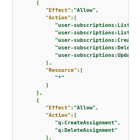
{
"Effect"
:
"Allow"
,

"Action"
:[

"user-subscriptions:ListCla
"user-subscriptions:ListUse
"user-subscriptions:CreateC
"user-subscriptions:DeleteC
"user-subscriptions:UpdateC
         ],

"Resource"
:[

"*"
         ]

      },

{
"Effect"
:
"Allow"
,

"Action"
:[

"q:CreateAssignment"
,

"q:DeleteAssignment"
         ],
