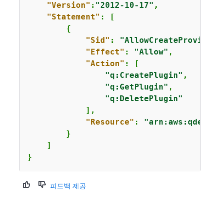
"Version"
:
"2012-10-17"
,

"Statement"
: [

{
"Sid"
: 
"AllowCreateProvider
"Effect"
: 
"Allow"
,

"Action"
: [

"q:CreatePlugin"
,

"q:GetPlugin"
,

"q:DeletePlugin"
            ],

"Resource"
: 
"arn:aws:qdevel
        }

    ]

}
피드백 제공