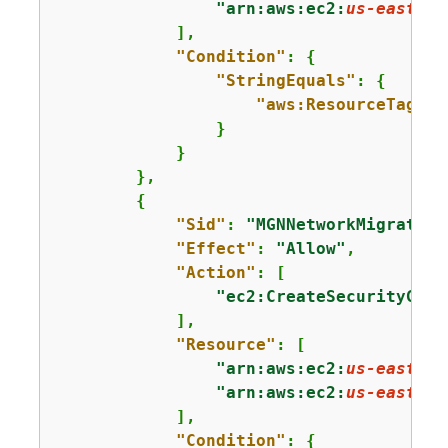
"arn:aws:ec2:
us-east-1
:
            ],

"Condition"
: 
{
"StringEquals"
: 
{
"aws:ResourceTag/Cr
                }

            }

        },

{
"Sid"
: 
"MGNNetworkMigration
"Effect"
: 
"Allow"
,

"Action"
: [

"ec2:CreateSecurityGrou
            ],

"Resource"
: [

"arn:aws:ec2:
us-east-1
:
"arn:aws:ec2:
us-east-1
:
            ],

"Condition"
: 
{