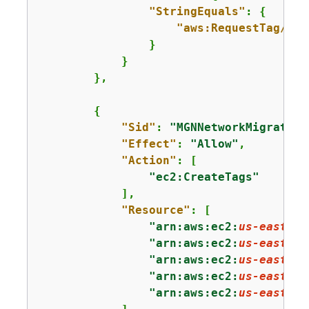
"StringEquals"
: 
{
"aws:RequestTag/Cre
                }

            }

        },

{
"Sid"
: 
"MGNNetworkMigration
"Effect"
: 
"Allow"
,

"Action"
: [

"ec2:CreateTags"
            ],

"Resource"
: [

"arn:aws:ec2:
us-east-1
:
"arn:aws:ec2:
us-east-1
:
"arn:aws:ec2:
us-east-1
:
"arn:aws:ec2:
us-east-1
:
"arn:aws:ec2:
us-east-1
: