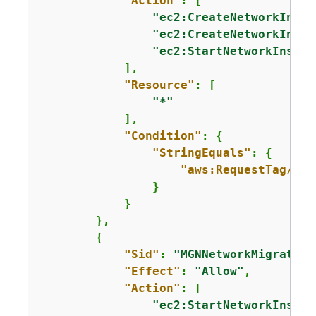
"Action"
: [

"ec2:CreateNetworkInter
"ec2:CreateNetworkInsig
"ec2:StartNetworkInsigh
            ],

"Resource"
: [

"*"
            ],

"Condition"
: 
{
"StringEquals"
: 
{
"aws:RequestTag/Cre
                }

            }

        },

{
"Sid"
: 
"MGNNetworkMigration
"Effect"
: 
"Allow"
,

"Action"
: [

"ec2:StartNetworkInsigh