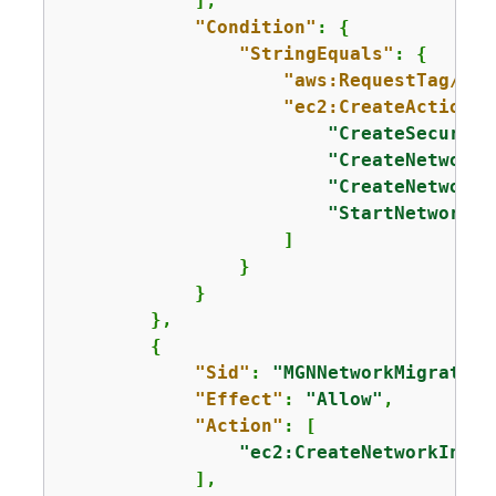
            ],

"Condition"
: 
{
"StringEquals"
: 
{
"aws:RequestTag/Cre
"ec2:CreateAction"
:
"CreateSecurity
"CreateNetworkI
"CreateNetworkI
"StartNetworkIn
                    ]

                }

            }

        },

{
"Sid"
: 
"MGNNetworkMigration
"Effect"
: 
"Allow"
,

"Action"
: [

"ec2:CreateNetworkInter
            ],
