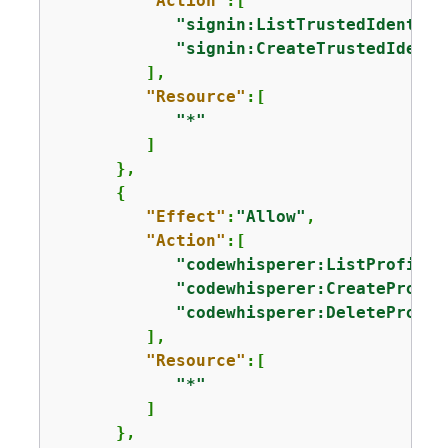
"Action"
:[

"signin:ListTrustedIdentity
"signin:CreateTrustedIdenti
         ],

"Resource"
:[

"*"
         ]

      },

{
"Effect"
:
"Allow"
,

"Action"
:[

"codewhisperer:ListProfiles
"codewhisperer:CreateProfil
"codewhisperer:DeleteProfil
         ],

"Resource"
:[

"*"
         ]

      },
