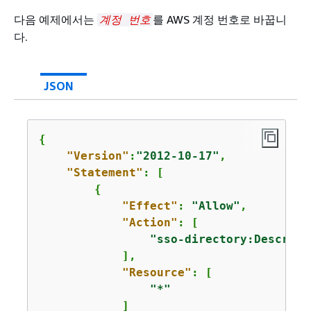
"Effect"
: 
"Allow"
,

"Action"
: [

다음 예제에서는
를 AWS 계정 번호로 바꿉니
계정 번호
"Action"
: [

"sso:AssociateProfile"
,

다.
"sso-directory:GetUserPoolInfo"
"sso:DisassociateProfile"
,

"sso-directory:DescribeUsers"
,

"sso:GetProfile"
,

"sso-directory:DescribeGroups"
,

"sso:ListProfiles"
,

JSON
"sso-directory:SearchGroups"
,

"sso:ListApplicationInstances"
,

"sso-directory:SearchUsers"
,

"sso:GetApplicationInstance"
,

"sso-directory:DescribeDirector
"sso:CreateManagedApplicationIn
{
      ],

"sso:GetManagedApplicationInsta
"Version"
:
"2012-10-17"
,

"Resource"
: [

"sso:ListProfileAssociations"
,

"Statement"
: [

"*"
"sso:GetSharedSsoConfiguration"
{
      ]

"sso:ListDirectoryAssociations"
"Effect"
: 
"Allow"
,

    },

"sso:DescribeRegisteredRegions"
"Action"
: [

{
"sso:GetSsoConfiguration"
,

"sso-directory:Describe
"Effect"
: 
"Allow"
,

"sso:GetSSOStatus"
            ],

"Action"
: [

      ],

"Resource"
: [

"signin:ListTrustedIdentityProp
"Resource"
: [

"*"
"signin:CreateTrustedIdentityPr
"*"
            ]

      ],
