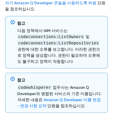
{
자가 Amazon Q Developer 콘솔을 사용하도록 허용
단원
"Effect"
: 
"Allow"
,

"Effect"
: 
"Allow"
,

을 참조하십시오.
"Action"
: [

"Action"
: [

"iam:ListRoles"
"iam:ListRoles"
      ],

참고
      ],

"Resource"
: [

다음 정책에서 IAM 서비스는
"Resource"
: [

"*"
및
codeconnections:ListOwners
"*"
      ]

codeconnections:ListRepositories
      ]

    },

권한에 대한 오류를 보고합니다. 이러한 권한으
    },

{
로 정책을 생성합니다. 권한이 필요하며 오류에
{
"Effect"
: 
"Allow"
,

도 불구하고 정책이 작동합니다.
"Effect"
: 
"Allow"
,

"Action"
: [

"Action"
: [

"pricing:GetProducts"
"identitystore:DescribeUser"
      ],

참고
      ],

"Resource"
: [

"Resource"
: [

접두사는 Amazon Q
codewhisperer
"*"
"*"
Developer와 병합된 서비스의 기존 이름입니다.
      ]

      ]

자세한 내용은
Amazon Q Developer 이름 변경
    },

    },

- 변경 사항 요약
단원을 참조하십시오.
{
{
"Effect"
: 
"Allow"
,
