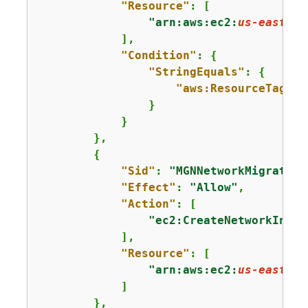
"Resource"
: [

"arn:aws:ec2:
us-east-1
:
            ],

"Condition"
: 
{
"StringEquals"
: 
{
"aws:ResourceTag/Cr
                }

            }

        },

{
"Sid"
: 
"MGNNetworkMigration
"Effect"
: 
"Allow"
,

"Action"
: [

"ec2:CreateNetworkInter
            ],

"Resource"
: [

"arn:aws:ec2:
us-east-1
:
            ]

        },
