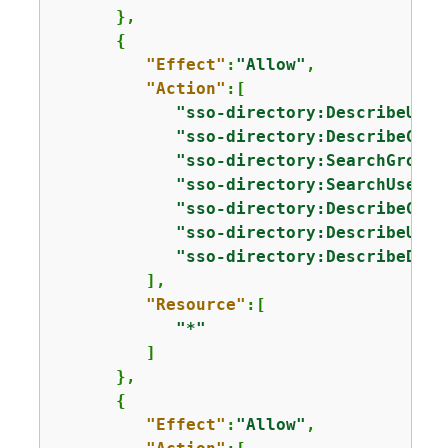
      },

{
"Effect"
:
"Allow"
,

"Action"
:[

"sso-directory:DescribeUser
"sso-directory:DescribeGrou
"sso-directory:SearchGroups
"sso-directory:SearchUsers"
"sso-directory:DescribeGrou
"sso-directory:DescribeUser
"sso-directory:DescribeDire
         ],

"Resource"
:[

"*"
         ]

      },

{
"Effect"
:
"Allow"
,
