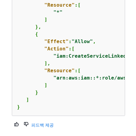
"Resource"
:[

"*"
         ]

      },

{
"Effect"
:
"Allow"
,

"Action"
:[

"iam:CreateServiceLinkedRol
         ],

"Resource"
:[

"arn:aws:iam::*:role/aws-se
         ]

      }

   ]

}
피드백 제공