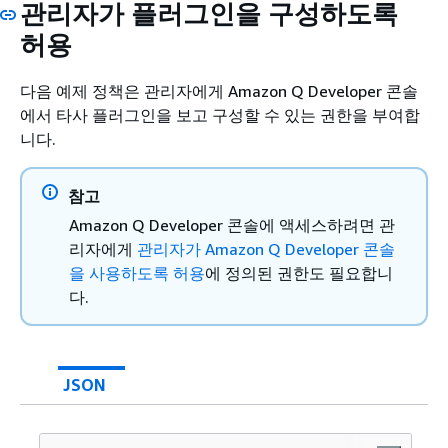
"Resource"
: [

관리자가 플러그인을 구성하도록
      ],

"*"
"Resource"
: [

허용
      ]

"*"
    },

      ]

다음 예제 정책은 관리자에게 Amazon Q Developer 콘솔
{
    }

에서 타사 플러그인을 보고 구성할 수 있는 권한을 부여합
"Effect"
: 
"Allow"
,

  ]

니다.
"Action"
: [

}
"q:ListDashboardMetrics"
, 

참고
"q:CreateAssignment"
, 

피드백 제공
"q:DeleteAssignment"
Amazon Q Developer 콘솔에 액세스하려면 관
      ],

리자에게
관리자가 Amazon Q Developer 콘솔
"Resource"
: [

을 사용하도록 허용
에 정의된 권한도 필요합니
"*"
다.
      ]

    },

{
JSON
"Effect"
: 
"Allow"
,

"Action"
: [

"cloudwatch:GetMetricData"
, 
