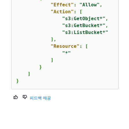
"Effect"
: 
"Allow"
,

"Effect"
: 
"Allow"
,

"Effect"
: 
"Allow"
,

"Action"
: [

"Action"
: [

"Action"
: [

"codewhisperer:UpdateProfile"
,

"s3:GetObject*"
,

"iam:CreateServiceLinkedRole"
"codewhisperer:ListProfiles"
,

"s3:GetBucket*"
,

      ],

"codewhisperer:TagResource"
,

"s3:ListBucket*"
"Resource"
: [

"codewhisperer:UnTagResource"
,

            ],

"arn:aws:iam::*:role/aws-servic
"codewhisperer:ListTagsForResou
"Resource"
: [

      ]

"codewhisperer:CreateProfile"
"*"
    },

      ],

            ]

{
"Resource"
: [

        }

"Effect"
: 
"Allow"
,

"*"
    ]

"Action"
: [

      ]

}
"codewhisperer:UpdateProfile"
,

    },

"codewhisperer:ListProfiles"
,

{
"codewhisperer:TagResource"
,

"Effect"
: 
"Allow"
,

피드백 제공
"codewhisperer:UnTagResource"
,

"Action"
: [

"codewhisperer:ListTagsForResou
"q:ListDashboardMetrics"
,

"codewhisperer:CreateProfile"
"cloudwatch:GetMetricData"
,

      ],

"cloudwatch:ListMetrics"