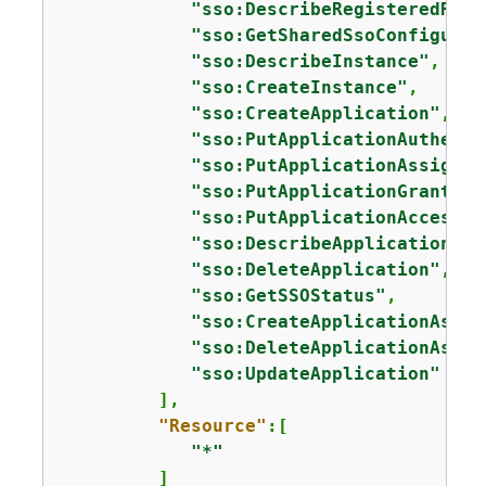
"sso:DescribeRegisteredRegi
"sso:GetSharedSsoConfigurat
"sso:DescribeInstance"
,

"sso:CreateInstance"
,

"sso:CreateApplication"
,

"sso:PutApplicationAuthenti
"sso:PutApplicationAssignme
"sso:PutApplicationGrant"
,

"sso:PutApplicationAccessSc
"sso:DescribeApplication"
,

"sso:DeleteApplication"
,

"sso:GetSSOStatus"
,

"sso:CreateApplicationAssig
"sso:DeleteApplicationAssig
"sso:UpdateApplication"
         ],

"Resource"
:[

"*"
         ]
