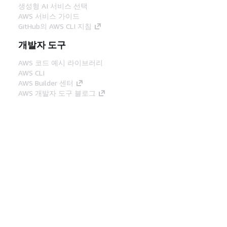
생성형 AI 서비스 선택
AWS 서비스 가이드
GitHub의 AWS CLI 지침
개발자 도구
AWS 코드 예시 라이브러리
AWS CLI
AWS Builder 센터
AWS 개발자 도구 블로그
유용한 링크
AWS 문서 MCP 서버 다운로드
AWS Console에 로그인
AWS re:Post
프라이버시
사이트 이용 약관
쿠키 기본 설
정
© 2026, Amazon Web Services, Inc. 또는 계열
사. All rights reserved.
한국어