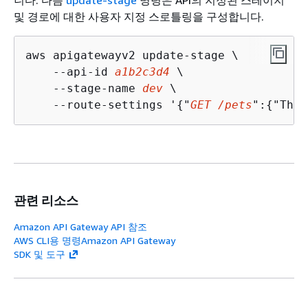
니다. 다음
update-stage
명령은 API의 지정된 스테이지
및 경로에 대한 사용자 지정 스로틀링을 구성합니다.
aws apigatewayv2 update-stage \

    --api-id 
a1b2c3d4
 \

    --stage-name 
dev
 \

    --route-settings '
{
"
GET /pets
":
{
"Thro
관련 리소스
Amazon API Gateway API 참조
AWS CLI용 명령Amazon API Gateway
SDK 및 도구