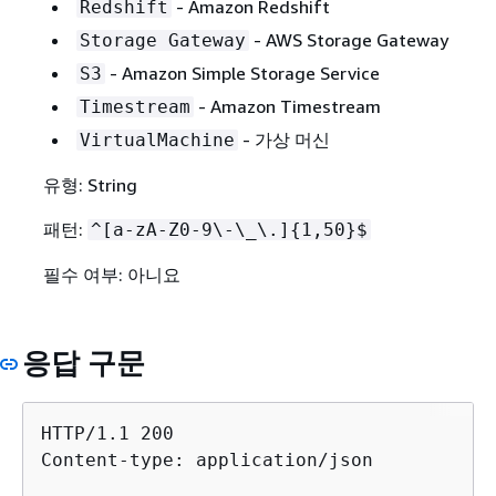
- Amazon Redshift
Redshift
- AWS Storage Gateway
Storage Gateway
- Amazon Simple Storage Service
S3
- Amazon Timestream
Timestream
- 가상 머신
VirtualMachine
유형: String
패턴:
^[a-zA-Z0-9\-\_\.]
{
1,50}$
필수 여부: 아니요
응답 구문
HTTP/1.1 200

Content-type: application/json
