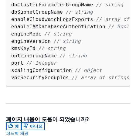
dbClusterParameterGroupName 
// string
dbSubnetGroupName 
// string
enableCloudwatchLogsExports 
// array of s
enableIAMDatabaseAuthentication 
// Boolea
engineMode 
// string
engineVersion 
// string
kmsKeyId 
// string
optionGroupName 
// string
port 
// integer
scalingConfiguration 
// object
vpcSecurityGroupIds 
// array of strings
페이지 내용이 도움이 되었습니까?
예
아니요
피드백 제공