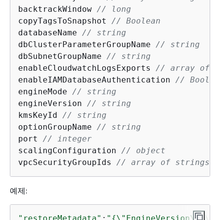
backtrackWindow 
// long
copyTagsToSnapshot 
// Boolean
databaseName 
// string
dbClusterParameterGroupName 
// string
dbSubnetGroupName 
// string
enableCloudwatchLogsExports 
// array of s
enableIAMDatabaseAuthentication 
// Boolea
engineMode 
// string
engineVersion 
// string
kmsKeyId 
// string
optionGroupName 
// string
port 
// integer
scalingConfiguration 
// object
vpcSecurityGroupIds 
// array of strings
예제:
"restoreMetadata"
:
"
{
\"EngineVersion\":\"5