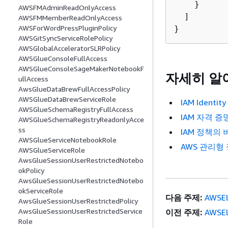
    }

AWSFMAdminReadOnlyAccess
  ]

AWSFMMemberReadOnlyAccess
AWSForWordPressPluginPolicy
}
AWSGitSyncServiceRolePolicy
AWSGlobalAcceleratorSLRPolicy
AWSGlueConsoleFullAccess
AWSGlueConsoleSageMakerNotebookF
자세히 알
ullAccess
AwsGlueDataBrewFullAccessPolicy
AWSGlueDataBrewServiceRole
IAM Iden
AWSGlueSchemaRegistryFullAccess
IAM 자격 증
AWSGlueSchemaRegistryReadonlyAcce
ss
IAM 정책의
AWSGlueServiceNotebookRole
AWS 관리형
AWSGlueServiceRole
AwsGlueSessionUserRestrictedNotebo
okPolicy
AwsGlueSessionUserRestrictedNotebo
okServiceRole
다음 주제:
AWSEl
AwsGlueSessionUserRestrictedPolicy
AwsGlueSessionUserRestrictedService
이전 주제:
AWSEl
Role