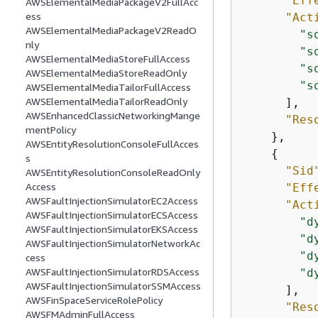
"Eff
AWSElementalMediaPackageV2FullAcc
ess
"Act
AWSElementalMediaPackageV2ReadO
"s
nly
"s
AWSElementalMediaStoreFullAccess
"s
AWSElementalMediaStoreReadOnly
"s
AWSElementalMediaTailorFullAccess
AWSElementalMediaTailorReadOnly
      ],

AWSEnhancedClassicNetworkingMange
"Res
mentPolicy
    },

AWSEntityResolutionConsoleFullAcces
{
s
"Sid
AWSEntityResolutionConsoleReadOnly
Access
"Eff
AWSFaultInjectionSimulatorEC2Access
"Act
AWSFaultInjectionSimulatorECSAccess
"d
AWSFaultInjectionSimulatorEKSAccess
"d
AWSFaultInjectionSimulatorNetworkAc
"d
cess
AWSFaultInjectionSimulatorRDSAccess
"d
AWSFaultInjectionSimulatorSSMAccess
      ],

AWSFinSpaceServiceRolePolicy
"Res
AWSFMAdminFullAccess