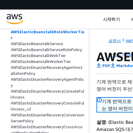
AWSElasticBeanstalkRoleCore
AWSElasticBeanstalkRoleCWL
AWSElasticBeanstalkRoleECS
시작하기
AWSElasticBeanstalkRoleRDS
AWSElasticBeanstalkRoleSNS
AWSElasticBeanstalkRoleWorkerTie
r
설명서
AWS
AWSElasticBeanstalkService
AWSElasticBeanstalkServiceRolePolicy
AWSEl
설명서
AWS
AWSElasticBeanstalkWebTier
AWSElasticBeanstalkWorkerTier
PDF
Markdo
AWSElasticDisasterRecoveryAgentInst
allationPolicy
AWSElasticDisasterRecoveryAgentPolic
기계 번역으로 제
y
영어 버전이 우선
AWSElasticDisasterRecoveryConsoleFul
lAccess
기계 번역으로
AWSElasticDisasterRecoveryConsoleFul
는 영어 버전이
lAccess_v2
AWSElasticDisasterRecoveryConversion
ServerPolicy
설명
: (Elasti
AWSElasticDisasterRecoveryCrossAcco
Amazon SQS
untReplicationPolicy