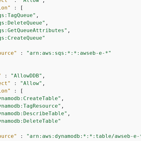
ect"
 : 
"Allow"
,

ion"
 : [

qs:TagQueue"
,

qs:DeleteQueue"
,

qs:GetQueueAttributes"
,

qs:CreateQueue"
ource"
 : 
"arn:aws:sqs:*:*:awseb-e-*"
"
 : 
"AllowDDB"
,

ect"
 : 
"Allow"
,

ion"
 : [

ynamodb:CreateTable"
,

ynamodb:TagResource"
,

ynamodb:DescribeTable"
,

ynamodb:DeleteTable"
ource"
 : 
"arn:aws:dynamodb:*:*:table/awseb-e-