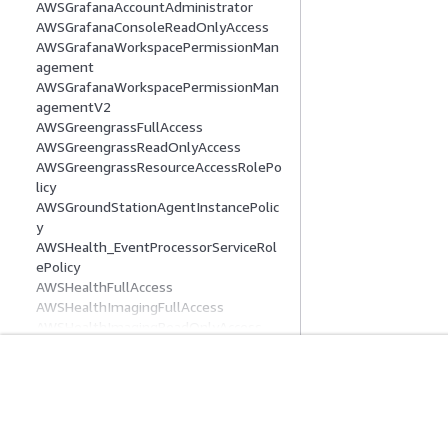
AWSGrafanaAccountAdministrator
AWSGrafanaConsoleReadOnlyAccess
AWSGrafanaWorkspacePermissionMan
agement
AWSGrafanaWorkspacePermissionMan
agementV2
AWSGreengrassFullAccess
AWSGreengrassReadOnlyAccess
AWSGreengrassResourceAccessRolePo
licy
AWSGroundStationAgentInstancePolic
y
AWSHealth_EventProcessorServiceRol
ePolicy
AWSHealthFullAccess
AWSHealthImagingFullAccess
AWSHealthImagingReadOnlyAccess
AWSHealthImagingServiceRolePolicy
AWSHealthOmicsServiceLinkedRolePoli
cy
시작하기
서비스 가이드
AWSIAMIdentityCenterAllowListForIde
ntityContext
AWS 실습 지침
생성형 AI 서비스
AWSIdentityCenterExternalManageme