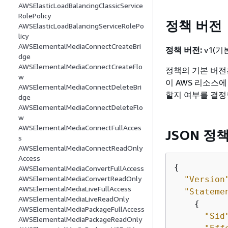
AWSElasticLoadBalancingClassicService
RolePolicy
정책 버전
AWSElasticLoadBalancingServiceRolePo
licy
AWSElementalMediaConnectCreateBri
정책 버전:
v1(기
dge
AWSElementalMediaConnectCreateFlo
정책의 기본 버전
w
이 AWS 리소스
AWSElementalMediaConnectDeleteBri
할지 여부를 결정
dge
AWSElementalMediaConnectDeleteFlo
w
AWSElementalMediaConnectFullAcces
JSON 정
s
AWSElementalMediaConnectReadOnly
Access
{
AWSElementalMediaConvertFullAccess
AWSElementalMediaConvertReadOnly
"Version
AWSElementalMediaLiveFullAccess
"Stateme
AWSElementalMediaLiveReadOnly
{
AWSElementalMediaPackageFullAccess
"Sid
AWSElementalMediaPackageReadOnly