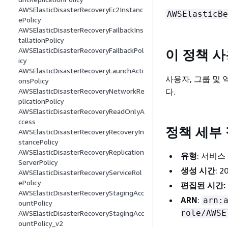
AWSElasticDisasterRecoveryEc2Instanc
AWSElasticBe
ePolicy
AWSElasticDisasterRecoveryFailbackIns
tallationPolicy
AWSElasticDisasterRecoveryFailbackPol
이 정책 
icy
AWSElasticDisasterRecoveryLaunchActi
사용자, 그룹 및
onsPolicy
다.
AWSElasticDisasterRecoveryNetworkRe
plicationPolicy
AWSElasticDisasterRecoveryReadOnlyA
ccess
정책 세부
AWSElasticDisasterRecoveryRecoveryIn
stancePolicy
AWSElasticDisasterRecoveryReplication
유형
: 서비스
ServerPolicy
생성 시간
: 
AWSElasticDisasterRecoveryServiceRol
ePolicy
편집된 시간:
AWSElasticDisasterRecoveryStagingAcc
ARN
:
arn:
ountPolicy
role/AWSE
AWSElasticDisasterRecoveryStagingAcc
ountPolicy_v2