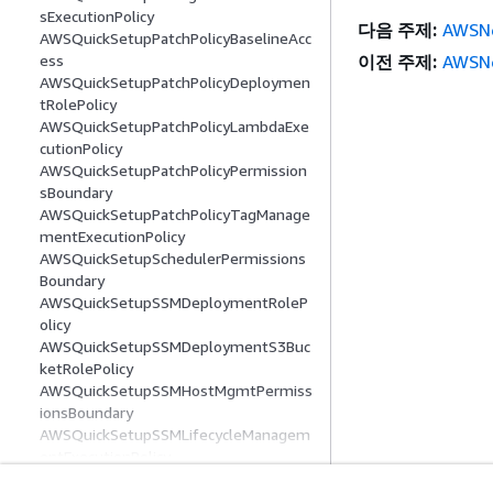
sExecutionPolicy
다음 주제:
AWSNe
AWSQuickSetupPatchPolicyBaselineAcc
이전 주제:
AWSNe
ess
AWSQuickSetupPatchPolicyDeploymen
tRolePolicy
AWSQuickSetupPatchPolicyLambdaExe
cutionPolicy
AWSQuickSetupPatchPolicyPermission
sBoundary
AWSQuickSetupPatchPolicyTagManage
mentExecutionPolicy
AWSQuickSetupSchedulerPermissions
Boundary
AWSQuickSetupSSMDeploymentRoleP
olicy
AWSQuickSetupSSMDeploymentS3Buc
ketRolePolicy
AWSQuickSetupSSMHostMgmtPermiss
ionsBoundary
AWSQuickSetupSSMLifecycleManagem
entExecutionPolicy
AWSQuickSetupSSMManageResources