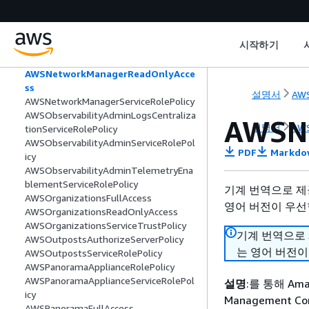
AWSNetworkFirewallReadOnlyAccess
AWSNetworkFirewallServiceRolePolicy
AWSNetworkManagerCloudWANService
시작하기
RolePolicy
AWSNetworkManagerFullAccess
AWSNetworkManagerReadOnlyAcce
ss
설명서
AWS
AWSNetworkManagerServiceRolePolicy
AWSObservabilityAdminLogsCentraliza
AWSN
설명서
AWS
tionServiceRolePolicy
AWSObservabilityAdminServiceRolePol
PDF
Markdo
icy
AWSObservabilityAdminTelemetryEna
blementServiceRolePolicy
기계 번역으로 제
AWSOrganizationsFullAccess
영어 버전이 우선
AWSOrganizationsReadOnlyAccess
AWSOrganizationsServiceTrustPolicy
기계 번역으로
AWSOutpostsAuthorizeServerPolicy
는 영어 버전이
AWSOutpostsServiceRolePolicy
AWSPanoramaApplianceRolePolicy
AWSPanoramaApplianceServiceRolePol
설명
:를 통해 Am
icy
Management Con
AWSPanoramaFullAccess