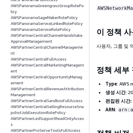
AWSPanoramaGreengrassGroupRolePo
AWSNetworkMa
licy
AWSPanoramaSageMakerRolePolicy
AWSPanoramaServiceLinkedRolePolicy
AWSPanoramaServiceRolePolicy
이 정책 
AWSPartnerCentralChannelHandshake
ApprovalManagement
사용자, 그룹 및
AWSPartnerCentralChannelManageme
nt
AWSPartnerCentralFullAccess
AWSPartnerCentralMarketingManagem
정책 세부
ent
AWSPartnerCentralOpportunityManag
ement
Type
: AWS
AWSPartnerCentralRevenueAttribution
생성 시간
: 
Management
편집된 시간:
AWSPartnerCentralSandboxFullAccess
AWSPartnerCentralSellingResourceSna
ARN
:
arn:
pshotJobExecutionRolePolicy
AWSPartnerLedSupportReadOnlyAcces
s
AWSPartnerProServeToolsFullAccess