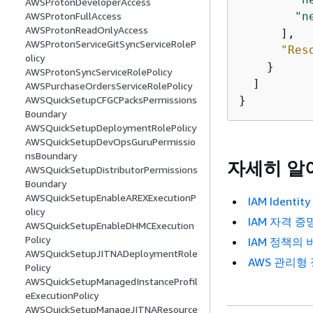
AWSProtonDeveloperAccess
"n
AWSProtonFullAccess
AWSProtonReadOnlyAccess
      ],

AWSProtonServiceGitSyncServiceRoleP
"Res
olicy
    }

AWSProtonSyncServiceRolePolicy
  ]

AWSPurchaseOrdersServiceRolePolicy
}
AWSQuickSetupCFGCPacksPermissions
Boundary
AWSQuickSetupDeploymentRolePolicy
AWSQuickSetupDevOpsGuruPermissio
nsBoundary
자세히 알
AWSQuickSetupDistributorPermissions
Boundary
AWSQuickSetupEnableAREXExecutionP
IAM Iden
olicy
IAM 자격 증
AWSQuickSetupEnableDHMCExecution
Policy
IAM 정책의
AWSQuickSetupJITNADeploymentRole
AWS 관리형
Policy
AWSQuickSetupManagedInstanceProfil
eExecutionPolicy
AWSQuickSetupManageJITNAResource