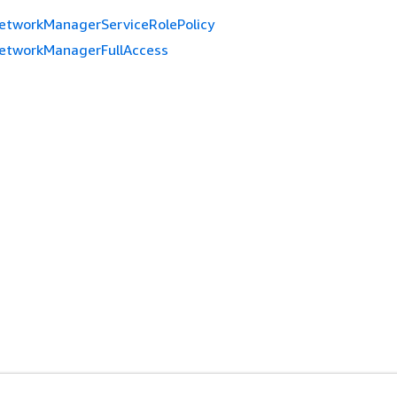
tworkManagerServiceRolePolicy
tworkManagerFullAccess