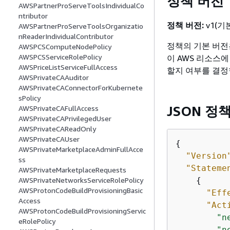
정책 버전
AWSPartnerProServeToolsIndividualCo
ntributor
정책 버전:
v1(기
AWSPartnerProServeToolsOrganizatio
nReaderIndividualContributor
정책의 기본 버전
AWSPCSComputeNodePolicy
AWSPCSServiceRolePolicy
이 AWS 리소스
AWSPriceListServiceFullAccess
할지 여부를 결정
AWSPrivateCAAuditor
AWSPrivateCAConnectorForKubernete
sPolicy
JSON 정
AWSPrivateCAFullAccess
AWSPrivateCAPrivilegedUser
AWSPrivateCAReadOnly
AWSPrivateCAUser
{
AWSPrivateMarketplaceAdminFullAcce
"Version
ss
"Stateme
AWSPrivateMarketplaceRequests
{
AWSPrivateNetworksServiceRolePolicy
AWSProtonCodeBuildProvisioningBasic
"Eff
Access
"Act
AWSProtonCodeBuildProvisioningServic
"n
eRolePolicy
"n