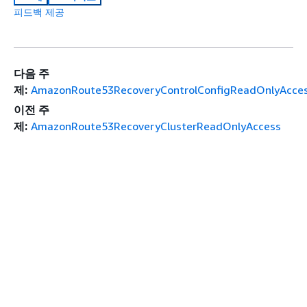
피드백 제공
다음 주
제:
AmazonRoute53RecoveryControlConfigReadOnlyAcce
이전 주
제:
AmazonRoute53RecoveryClusterReadOnlyAccess