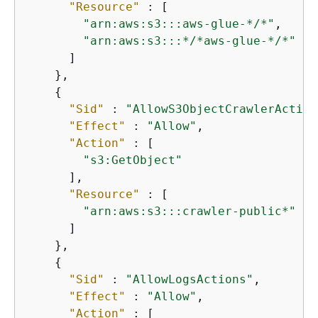
"Resource"
 : [

"arn:aws:s3:::aws-glue-*/*"
,

"arn:aws:s3:::*/*aws-glue-*/*"
      ]

    },

{
"Sid"
 : 
"AllowS3ObjectCrawlerAction
"Effect"
 : 
"Allow"
,

"Action"
 : [

"s3:GetObject"
      ],

"Resource"
 : [

"arn:aws:s3:::crawler-public*"
      ]

    },

{
"Sid"
 : 
"AllowLogsActions"
,

"Effect"
 : 
"Allow"
,

"Action"
 : [
