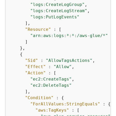
"logs:CreateLogGroup"
,

"logs:CreateLogStream"
,

"logs:PutLogEvents"
      ],

"Resource"
 : [

"arn:aws:logs:*:*:/aws-glue/*"
      ]

    },

{
"Sid"
 : 
"AllowTagsActions"
,

"Effect"
 : 
"Allow"
,

"Action"
 : [

"ec2:CreateTags"
,

"ec2:DeleteTags"
      ],

"Condition"
 : 
{
"ForAllValues:StringEquals"
 : 
{
"aws:TagKeys"
 : [
