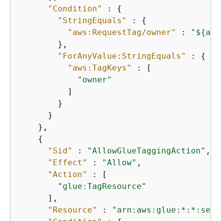
"Condition"
 : 
{
"StringEquals"
 : 
{
"aws:RequestTag/owner"
 : 
"$
{
aws
        },

"ForAnyValue:StringEquals"
 : 
{
"aws:TagKeys"
 : [

"owner"
          ]

        }

      }

    },

{
"Sid"
 : 
"AllowGlueTaggingAction"
,

"Effect"
 : 
"Allow"
,

"Action"
 : [

"glue:TagResource"
      ],

"Resource"
 : 
"arn:aws:glue:*:*:sess