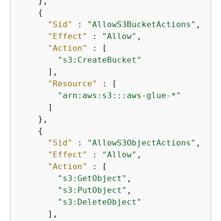
    },

{
"Sid"
 : 
"AllowS3BucketActions"
,

"Effect"
 : 
"Allow"
,

"Action"
 : [

"s3:CreateBucket"
      ],

"Resource"
 : [

"arn:aws:s3:::aws-glue-*"
      ]

    },

{
"Sid"
 : 
"AllowS3ObjectActions"
,

"Effect"
 : 
"Allow"
,

"Action"
 : [

"s3:GetObject"
,

"s3:PutObject"
,

"s3:DeleteObject"
      ],
