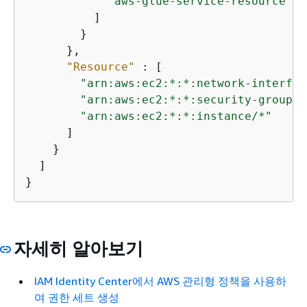
"aws-glue-service-resource"
          ]

        }

      },

"Resource"
 : [

"arn:aws:ec2:*:*:network-interfac
"arn:aws:ec2:*:*:security-group/*
"arn:aws:ec2:*:*:instance/*"
      ]

    }

  ]

}
자세히 알아보기
IAM Identity Center에서 AWS 관리형 정책을 사용하
여 권한 세트 생성