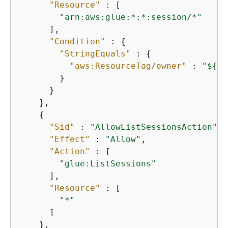
"Resource"
 : [

"arn:aws:glue:*:*:session/*"
      ],

"Condition"
 : 
{
"StringEquals"
 : 
{
"aws:ResourceTag/owner"
 : 
"$
{
aw
        }

      }

    },

{
"Sid"
 : 
"AllowListSessionsAction"
,

"Effect"
 : 
"Allow"
,

"Action"
 : [

"glue:ListSessions"
      ],

"Resource"
 : [

"*"
      ]

    },
