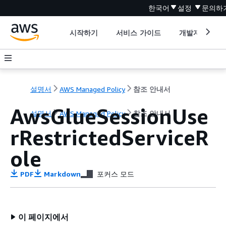
한국어
설정
문의하
시작하기
서비스 가이드
개발자 도구
설명서
AWS Managed Policy
참조 안내서
AwsGlueSessionUse
설명서
AWS Managed Policy
참조 안내서
rRestrictedServiceR
ole
PDF
Markdown
포커스 모드
이 페이지에서