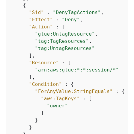
{
"Sid"
 : 
"DenyTagActions"
,

"Effect"
 : 
"Deny"
,

"Action"
 : [

"glue:UntagResource"
,

"tag:TagResources"
,

"tag:UntagResources"
      ],

"Resource"
 : [

"arn:aws:glue:*:*:session/*"
      ],

"Condition"
 : 
{
"ForAnyValue:StringEquals"
 : 
{
"aws:TagKeys"
 : [

"owner"
          ]

        }

      }
