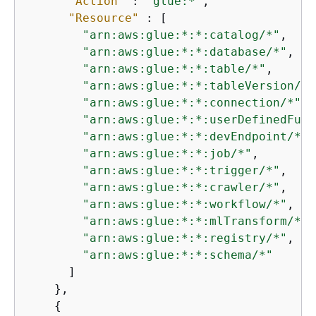
"Action"
 : 
"glue:*"
,

"Resource"
 : [

"arn:aws:glue:*:*:catalog/*"
,

"arn:aws:glue:*:*:database/*"
,

"arn:aws:glue:*:*:table/*"
,

"arn:aws:glue:*:*:tableVersion/*"
"arn:aws:glue:*:*:connection/*"
,

"arn:aws:glue:*:*:userDefinedFunc
"arn:aws:glue:*:*:devEndpoint/*"
,

"arn:aws:glue:*:*:job/*"
,

"arn:aws:glue:*:*:trigger/*"
,

"arn:aws:glue:*:*:crawler/*"
,

"arn:aws:glue:*:*:workflow/*"
,

"arn:aws:glue:*:*:mlTransform/*"
,

"arn:aws:glue:*:*:registry/*"
,

"arn:aws:glue:*:*:schema/*"
      ]

    },

{