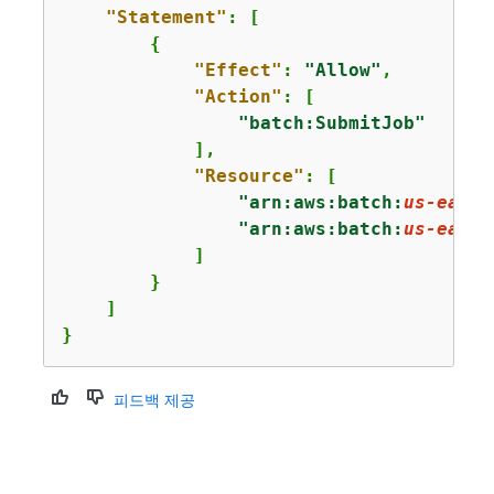
"Statement"
: [

{
"Effect"
: 
"Allow"
,

"Action"
: [

"batch:SubmitJob"
            ],

"Resource"
: [

"arn:aws:batch:
us-east-
"arn:aws:batch:
us-east-
            ]

        }

    ]

}
피드백 제공