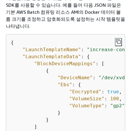
SDK를 사용할 수 있습니다. 예를 들어 다음 JSON 파일은
기본 AWS Batch 컴퓨팅 리소스 AMI의 Docker 데이터 볼
륨 크기를 조정하고 암호화되도록 설정하는 시작 템플릿을
나타냅니다.
{
"LaunchTemplateName"
: 
"increase-conta
"LaunchTemplateData"
: 
{
"BlockDeviceMappings"
: [

{
"DeviceName"
: 
"/dev/xvda"
"Ebs"
: 
{
"Encrypted"
: 
true
,

"VolumeSize"
: 
100
,

"VolumeType"
: 
"gp2"
                }

            }

        ]
