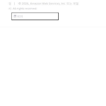
정
© 2026, Amazon Web Services, Inc. 또는 계열
사. All rights reserved.
한국어