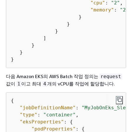
"cpu"
: 
"2"
,

"memory"
: 
"204
                       }

                   }

               }

           ]

       }

   }

}
다음 Amazon EKS의 AWS Batch 작업 정의는
request
값이
이고 최대
개의 vCPU를 작업에 할당합니다.
1
4
{
"jobDefinitionName"
: 
"MyJobOnEks_Sleep
"type"
: 
"container"
,

"eksProperties"
: 
{
"podProperties"
: 
{