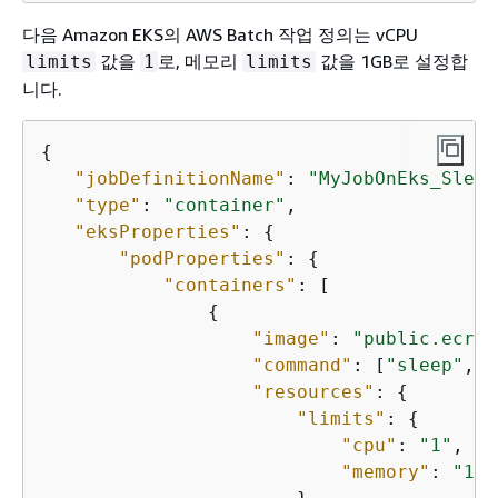
다음 Amazon EKS의 AWS Batch 작업 정의는 vCPU
값을
로, 메모리
값을 1GB로 설정합
limits
1
limits
니다.
{
"jobDefinitionName"
: 
"MyJobOnEks_Sleep
"type"
: 
"container"
,

"eksProperties"
: 
{
"podProperties"
: 
{
"containers"
: [

{
"image"
: 
"public.ecr.a
"command"
: [
"sleep"
, 
"
"resources"
: 
{
"limits"
: 
{
"cpu"
: 
"1"
,

"memory"
: 
"102