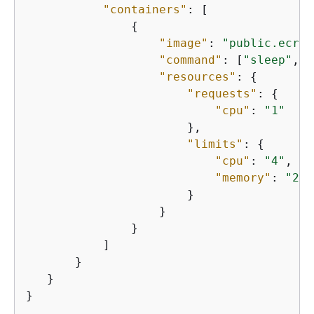
"containers"
: [

{
"image"
: 
"public.ecr.a
"command"
: [
"sleep"
, 
"
"resources"
: 
{
"requests"
: 
{
"cpu"
: 
"1"
                       },

"limits"
: 
{
"cpu"
: 
"4"
,

"memory"
: 
"204
                       }

                   }

               }

           ]

       }

   }

}