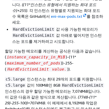
니다.
((11*인스턴스 유형에서 지원하는 최대 포드
수)+255)
. 각 인스턴스 유형별로 지원되는 최대 포드
수 목록은 GitHub에서
eni-max-pods.txt
를 참조하
세요.
값 사용 가능한 메모리가
HardEvictionLimit
값 아래로 떨어지면 인스턴
HardEvictionLimit
스는 포드를 제거하려고 시도합니다.
할당 가능한 메모리를 계산하는 공식은 다음과 같습니다.
(
)-(11*
instance_capacity_in_MiB
(
))-255-
maximum_number_of_pods
(
)).
HardEvictionLimit
value.
인스턴스는 최대 29개의 포드를 지원합니다.
c5.large
값이 100MiB인 8GB
c5.large
HardEvictionLimit
인스턴스의 경우 할당 가능한 메모리는 7,074MiB입니다.
이 값은 다음과 같은 방식으로 계산됩니다.
(7748-(11*
29)-255-100)=7074MiB
. 이 예제에서 8,192MiB 작업은
8gibibyte(GiB) 인스턴스임에도 불구하고 이 인스턴스에