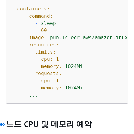
...
containers:
-
command:
-
sleep
-
60
image:
public.ecr.aws/amazonlinux/a
resources:
limits:
cpu:
1
memory:
1024Mi
requests:
cpu:
1
memory:
1024Mi
...
노드 CPU 및 메모리 예약