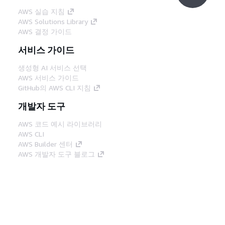
AWS 실습 지침
AWS Solutions Library
AWS 결정 가이드
서비스 가이드
생성형 AI 서비스 선택
AWS 서비스 가이드
GitHub의 AWS CLI 지침
개발자 도구
AWS 코드 예시 라이브러리
AWS CLI
AWS Builder 센터
AWS 개발자 도구 블로그
유용한 링크
AWS 문서 MCP 서버 다운로드
AWS Console에 로그인
AWS re:Post