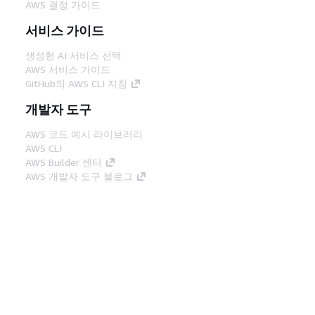
AWS 결정 가이드
서비스 가이드
생성형 AI 서비스 선택
AWS 서비스 가이드
GitHub의 AWS CLI 지침
개발자 도구
AWS 코드 예시 라이브러리
AWS CLI
AWS Builder 센터
AWS 개발자 도구 블로그
유용한 링크
AWS 문서 MCP 서버 다운로드
AWS Console에 로그인
AWS re:Post
프라이버시
사이트 이용 약관
쿠키 기본 설
정
© 2026, Amazon Web Services, Inc. 또는 계열