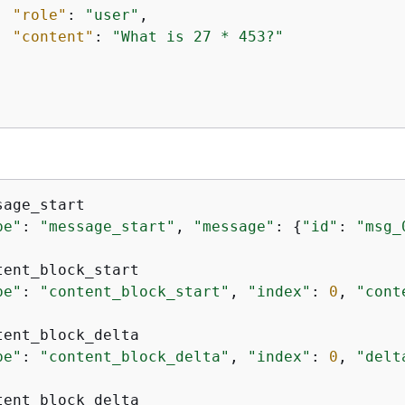
"role"
: 
"user"
,

"content"
: 
"What is 27 * 453?"
sage_start

pe"
: 
"message_start"
, 
"message"
: 
{
"id"
: 
"msg_
tent_block_start

pe"
: 
"content_block_start"
, 
"index"
: 
0
, 
"cont
tent_block_delta

pe"
: 
"content_block_delta"
, 
"index"
: 
0
, 
"delt
tent_block_delta
