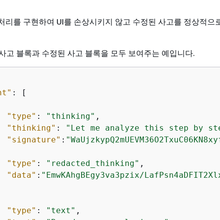
처리를 구현하여 UI를 손상시키지 않고 수정된 사고를 정상적으
사고 블록과 수정된 사고 블록을 모두 보여주는 예입니다.
nt"
: [

"type"
: 
"thinking"
,

"thinking"
: 
"Let me analyze this step by st
"signature"
:
"WaUjzkypQ2mUEVM36O2TxuC06KN8xy
"type"
: 
"redacted_thinking"
,

"data"
:
"EmwKAhgBEgy3va3pzix/LafPsn4aDFIT2Xl
"type"
: 
"text"
,
