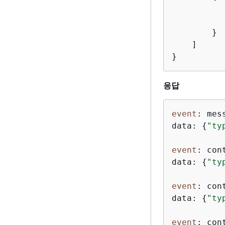
        }

    ]

}
응답
event
: mes
data: 
{
"ty
event
: con
data: 
{
"ty
event
: con
data: 
{
"ty
event
: con