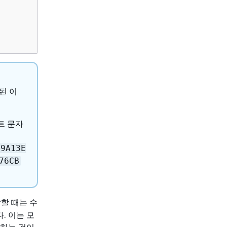
된 이
트 문자
C9A13E
76CB
할 때는 수
. 이는 모
달하는 것이