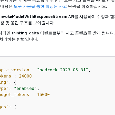
 내용은
도구 사용을 통한 확장된 사고
단원을 참조하십시오.
InvokeModelWithResponseStream
API를 사용하여 수정과 함
요청 및 응답 구조를 보여줍니다.
면 thinking_delta 이벤트로부터 사고 콘텐츠를 받게 됩니다
처리하는 방법입니다.
opic_version"
: 
"bedrock-2023-05-31"
,

okens"
: 
24000
,

ing"
: 
{
ype"
: 
"enabled"
,

udget_tokens"
: 
16000
ges"
: [
