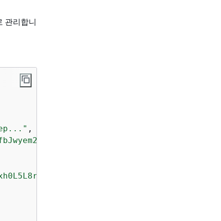
로 관리합니
ep..."
,

fbJwyem2dw3URve/op91XWHOEBLLqIOMfFG/UvLEczmEs
xh0L5L8rLVyIwxtE3rAFBa8cr3qpP..."