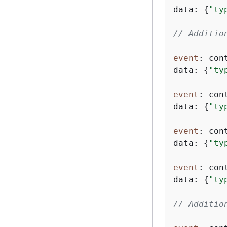
data: 
{
"ty
// Additio
event
: con
data: 
{
"ty
event
: con
data: 
{
"ty
event
: con
data: 
{
"ty
event
: con
data: 
{
"ty
// Additio