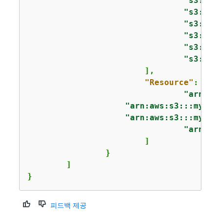
"s3:Get
"s3:Lis
"s3:Put
"s3:Get
"s3:Abo
"s3:Lis
			],

"Resource"
: [

"arn:aw
"arn:aws:s3:::my_cu
"arn:aws:s3:::my_cu
"arn:aw
			]

		}

	]

}
피드백 제공