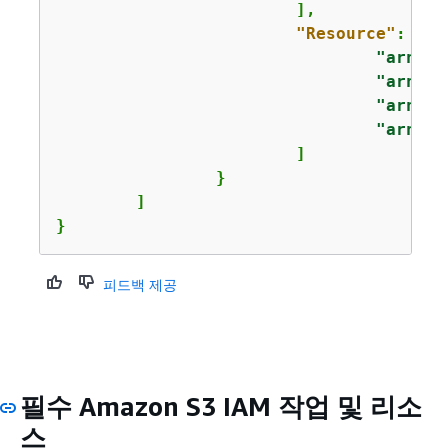
			],

"Resource"
: [

"arn:aw
"arn:aw
"arn:aw
"arn:aw
			]

		}

	]

}
피드백 제공
필수 Amazon S3 IAM 작업 및 리소
스