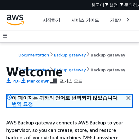
한국어
설정
문의하
시작하기
서비스 가이드
개발자 도구
Documentation
Backup gateway
Backup gateway
Welcome
Documentation
Backup gateway
Backup gateway
PDF
Markdown
포커스 모드
이 페이지는 귀하의 언어로 번역되지 않았습니다.
번역 요청
AWS Backup gateway connects AWS Backup to your
hypervisor, so you can create, store, and restore
backups of your virtual machines (VMs) anywhere,